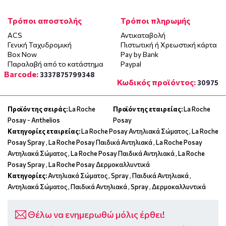
Τρόποι αποστολής
Τρόποι πληρωμής
ACS
Αντικαταβολή
Γενική Ταχυδρομική
Πιστωτική ή Χρεωστική κάρτα
Box Now
Pay by Bank
Παραλαβή από το κατάστημα
Paypal
Barcode:
3337875799348
Κωδικός προϊόντος:
30975
Προϊόν της σειράς:
La Roche
Προϊόν της εταιρείας:
La Roche
Posay - Anthelios
Posay
Κατηγορίες εταιρείας:
La Roche Posay Αντηλιακά Σώματος
,
La Roche
Posay Spray
,
La Roche Posay Παιδικά Αντηλιακά
,
La Roche Posay
Αντηλιακά Σώματος
,
La Roche Posay Παιδικά Αντηλιακά
,
La Roche
Posay Spray
,
La Roche Posay Δερμοκαλλυντικά
Κατηγορίες:
Αντηλιακά Σώματος
,
Spray
,
Παιδικά Αντηλιακά
,
Αντηλιακά Σώματος
,
Παιδικά Αντηλιακά
,
Spray
,
Δερμοκαλλυντικά
Θέλω να ενημερωθώ μόλις έρθει!