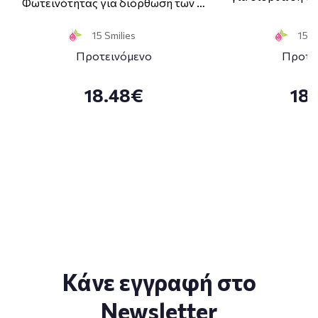
Φωτεινότητας για διόρθωση των …
15 Smilies
15 S
Προτεινόμενο
Προτε
18.48€
18
Κάνε εγγραφή στο
Newsletter