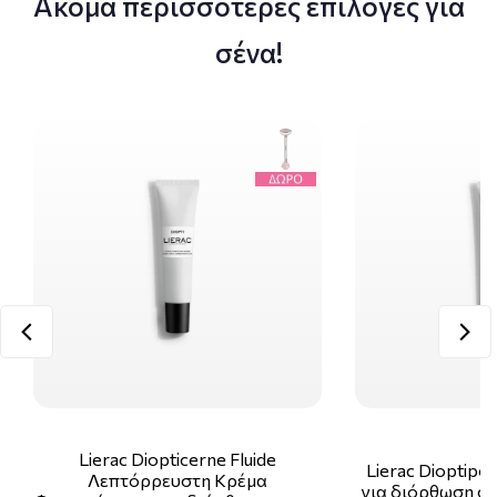
Ακόμα περισσότερες επιλογές για
σένα!
Lierac Diopticerne Fluide
Lierac Dioptipo
Λεπτόρρευστη Κρέμα
για διόρθωση στ