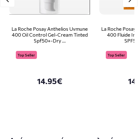
La Roche Posay Anthelios Uvmune
La Roche Posay 
400 Oil Control Gel-Cream Tinted
400 Fluide Inv
Spf50+-Dry …
SPF50
Top Seller
Top Seller
14.95€
14