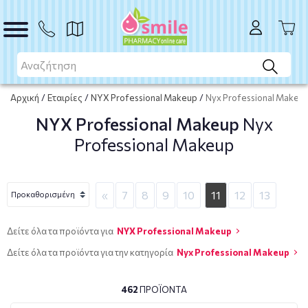
Αρχική
/
Εταιρίες
/
NYX Professional Makeup
/
Nyx Professional Makeu
NYX Professional Makeup
Nyx
Professional Makeup
«
7
8
9
10
11
12
13
Δείτε όλα τα προϊόντα για
NYX Professional Makeup
Δείτε όλα τα προϊόντα για την κατηγορία
Nyx Professional Makeup
462
ΠΡΟΪΌΝΤΑ