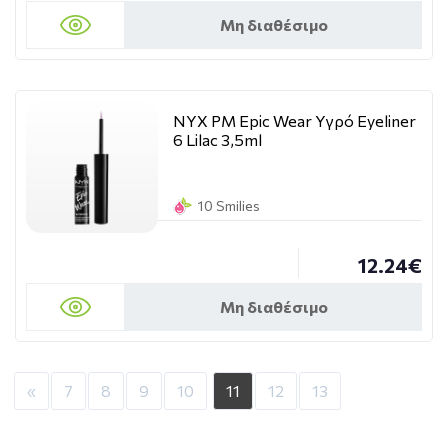
Μη διαθέσιμο
NYX PM Epic Wear Υγρό Eyeliner
6 Lilac 3,5ml
10 Smilies
12.24€
Μη διαθέσιμο
«
7
8
9
10
11
12
13