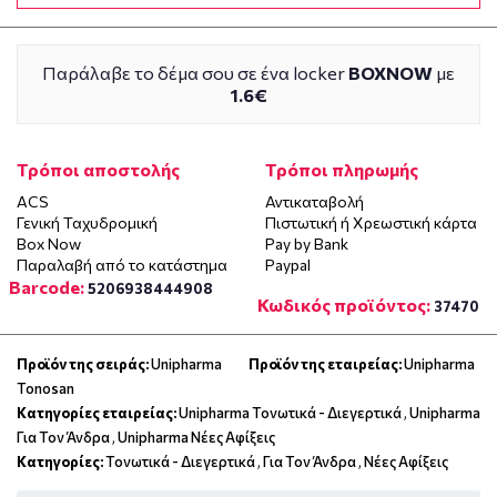
Παράλαβε το δέμα σου σε ένα locker
BOXNOW
με
1.6€
Τρόποι αποστολής
Τρόποι πληρωμής
ACS
Αντικαταβολή
Γενική Ταχυδρομική
Πιστωτική ή Χρεωστική κάρτα
Box Now
Pay by Bank
Παραλαβή από το κατάστημα
Paypal
Barcode:
5206938444908
Κωδικός προϊόντος:
37470
Προϊόν της σειράς:
Unipharma
Προϊόν της εταιρείας:
Unipharma
Tonosan
Κατηγορίες εταιρείας:
Unipharma Τονωτικά - Διεγερτικά
,
Unipharma
Για Τον Άνδρα
,
Unipharma Νέες Αφίξεις
Κατηγορίες:
Τονωτικά - Διεγερτικά
,
Για Τον Άνδρα
,
Νέες Αφίξεις