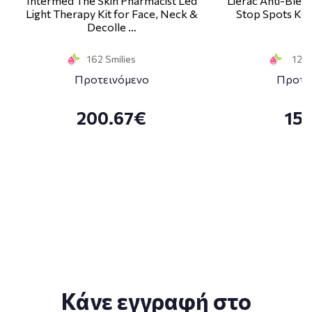
Intermed The Skin Pharmacist Led
Lierac Anti-Blem
Light Therapy Kit for Face, Neck &
Stop Spots Κα
Decolle …
1
162 Smilies
12 S
Προτεινόμενο
Προτε
200.67€
15
Κάνε εγγραφή στο