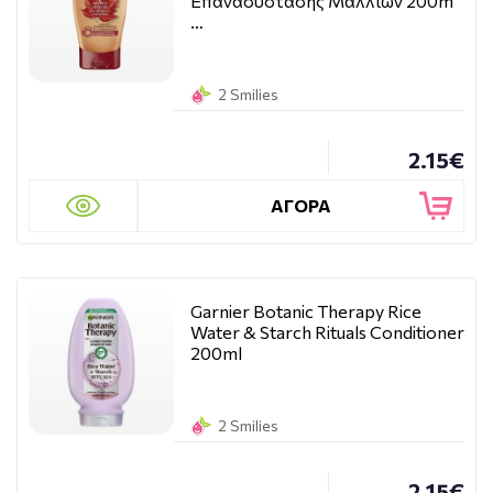
Επανασύστασης Μαλλιών 200m
…
2 Smilies
2.15€
ΑΓΟΡΑ
Garnier Botanic Therapy Rice
Water & Starch Rituals Conditioner
200ml
2 Smilies
2.15€