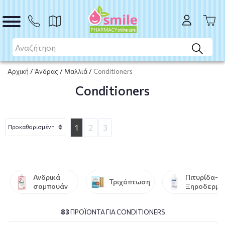
Αρχική
/
Άνδρας
/
Μαλλιά
/
Conditioners
Conditioners
1
2
3
Ανδρικά
Πιτυρίδα-
Τριχόπτωση
σαμπουάν
Ξηροδερμί
83
ΠΡΟΪΌΝΤΑ ΓΙΑ CONDITIONERS