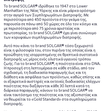
Το brand SOLGAR® ιδρύθηκε το 1947 στο Lower
Manhattan της Νέας Υόρκης και είναι μάρκα ορόσημο
στην αγορά των Συμπληρωμάτων Διατροφής. Με
περισσότερα από 450 προϊόντα στην γκάμα της,
παρουσία σε πάνω από 50 χώρες σε όλο τον κόσμο και
με περισσότερα από 75 χρόνια αριστείας και
πρωτοπορίας, το brand SOLGAR® έχει γίνει συνώνυμο
των κορυφαίων συμπληρωμάτων διατροφής.
Αυτό που κάνει το brand SOLGAR® τόσο ξεχωριστό
είναι η φιλοσοφία του, στον πυρήνα της οποίας είναι η
προώθηση της ισορροπημένης σε θρεπτικά συστατικά
διατροφής ως μέρος ενός ολιστικά υγιεινού τρόπου
ζωής. Για το brand SOLGAR®, η ποιότητα είναι στο DNA.
Η προσοχή στη λεπτομέρεια σε κάθε στάδιο, από τον
σχεδιασμό, τη διαδικασία παραγωγής έως και τη
διάθεση και ασφάλεια των προϊόντων, καθώς επίσης και
οι εξαιρετικά αυστηρές και εκτενείς διαδικασίες ελέγχων
ποιότητας που διεξάγονται κάθε 30 λεπτά κατά τη
διάρκεια παραγωγής, κάνουν το brand SOLGAR® να
είναι ταυτόσημο της ποιότητας και της αξιοπιστίας και
να θεωρείται το «Gold Standard» στα συμπληρώματα
διατροφής.