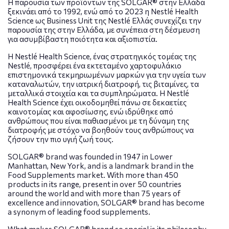
Η παρουσία των προϊόντων της SOLGAR® στην Ελλάδα
ξεκινάει από το 1992, ενώ από το 2023 η Nestlé Health
Science ως Business Unit της Nestlé Ελλάς συνεχίζει την
παρουσία της στην Ελλάδα, με συνέπεια στη δέσμευση
για ασυμβίβαστη ποιότητα και αξιοπιστία.
Η Nestlé Health Science, ένας στρατηγικός τομέας της
Nestlé, προσφέρει ένα εκτεταμένο χαρτοφυλάκιο
επιστημονικά τεκμηριωμένων μαρκών για την υγεία των
καταναλωτών, την ιατρική διατροφή, τις βιταμίνες, τα
μεταλλικά στοιχεία και τα συμπληρώματα. Η Nestlé
Health Science έχει οικοδομηθεί πάνω σε δεκαετίες
καινοτομίας και αφοσίωσης, ενώ ιδρύθηκε από
ανθρώπους που είναι παθιασμένοι με τη δύναμη της
διατροφής με στόχο να βοηθούν τους ανθρώπους να
ζήσουν την πιο υγιή ζωή τους.
SOLGAR® brand was founded in 1947 in Lower
Manhattan, New York, and is a landmark brand in the
Food Supplements market. With more than 450
products in its range, present in over 50 countries
around the world and with more than 75 years of
excellence and innovation, SOLGAR® brand has become
a synonym of leading food supplements.