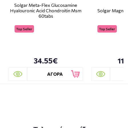
Solgar Meta-Flex Glucosamine
Hyalouronic Acid Chondroitin Msm
Solgar Magne
60tabs
Top Seller
Top Seller
34.55€
11
ΑΓΟΡΑ