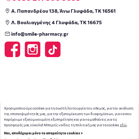
Α. Παπανδρέου 138, Άνω Γλυφάδα, ΤΚ 16561
Λ. Βουλιαγμένης 4 Γλυφάδα, ΤΚ 16675
info@smile-pharmacy.gr
Χρησιμοποιούμε cookies για τη σωστή λειτουργία του site μας, για την ανάλυση
της επισκεψιμότητάς μας, για την εξατομίκευση των διαφημίσεων, για να σου
παρέχουμε εξατομικευμένη εξυπηρέτηση και για να μαθαίνεις για τις
προσφορές μας εύκολα! Μπορείς να δεις τη πολιτική μας για τα cookies
εδώ
.
Copyright © 2026
smile-pharmacy.gr
Ναι, αποδέχομαι μόνο τα απαραίτητα cookies >