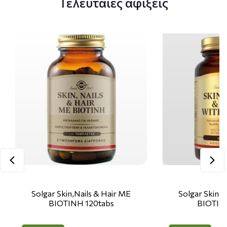
Τελευταίες αφίξεις
Solgar Skin,Nails & Hair ΜΕ
Solgar Skin,N
ΒΙΟΤΙΝΗ 120tabs
ΒΙΟΤΙΝ