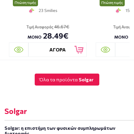
Πτώση τιμής
Πτώση τιμής
23 Smilies
15 S
46.67€
Τιμή Αναφοράς
Τιμή Αναφο
28.49€
1
ΜΟΝΟ
ΜΟΝΟ
ΑΓΟΡΑ
Όλα τα προϊόντα
Solgar
Solgar
Solgar: η επιστήμη των φυσικών συμπληρωμάτων
διατροφής