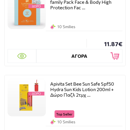
family Pack Face & Body High
Protection Fac …
10 Smilies
11.87€
ΑΓΟΡΑ
Apivita Set Bee Sun Safe Spf50
Hydra Sun Kids Lotion 200ml +
Δώρο Παζλ 2τμχ …
Top Seller
10 Smilies