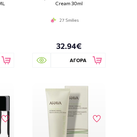
ML
Cream 30ml
27 Smilies
32.94€
ΑΓΟΡΑ