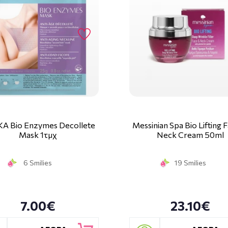
KA Bio Enzymes Decollete
Messinian Spa Bio Lifting 
Mask 1τμχ
Neck Cream 50ml
6 Smilies
19 Smilies
7.00€
23.10€