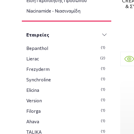
CRE
Είδη Περιποίησης Προσώπου
& Σ
Niacinamide - Νιασιναμίδη
Εταιρείες
(1)
Bepanthol
(2)
Lierac
(1)
Frezyderm
(1)
Synchroline
(1)
Elicina
(1)
Version
(1)
Filorga
(1)
Ahava
(1)
TALIKA