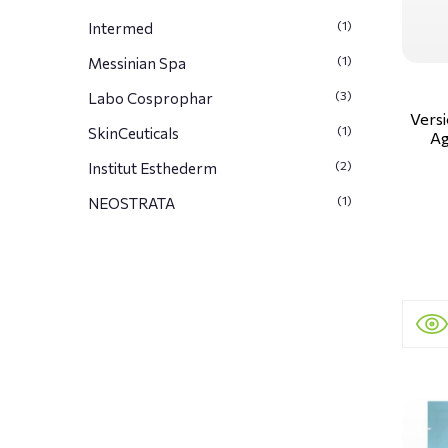
(1)
Intermed
(1)
Messinian Spa
(3)
Labo Cosprophar
Versi
(1)
SkinCeuticals
Ag
(2)
Institut Esthederm
(1)
NEOSTRATA