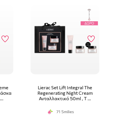
reme
Lierac Set Lift Integral The
Μάσκα
Regenerating Night Cream
 …
Ανταλλακτικό 50ml , T …
71 Smilies