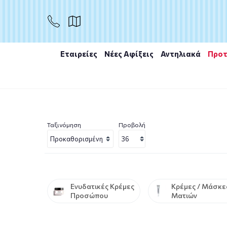
Εταιρείες
Νέες Αφίξεις
Αντηλιακά
Προτ
Αρχική
/
Γυναίκα
/
Πρόσωπο
/
Περιποίηση Λαιμού - Ν
Ταξινόμηση
Προβολή
Ενυδατικές Κρέμες
Κρέμες / Μάσκε
Προσώπου
Ματιών