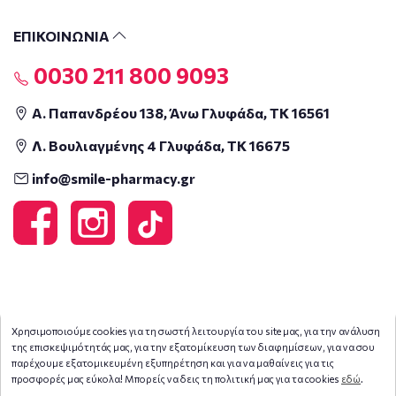
ΕΠΙΚΟΙΝΩΝΙΑ
0030 211 800 9093
Α. Παπανδρέου 138, Άνω Γλυφάδα, ΤΚ 16561
Λ. Βουλιαγμένης 4 Γλυφάδα, ΤΚ 16675
info@smile-pharmacy.gr
Χρησιμοποιούμε cookies για τη σωστή λειτουργία του site μας, για την ανάλυση
της επισκεψιμότητάς μας, για την εξατομίκευση των διαφημίσεων, για να σου
παρέχουμε εξατομικευμένη εξυπηρέτηση και για να μαθαίνεις για τις
προσφορές μας εύκολα! Μπορείς να δεις τη πολιτική μας για τα cookies
εδώ
.