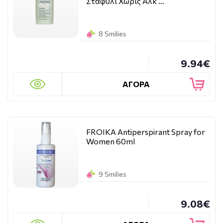
Σταφύλι Χωρίς Αλκ …
8 Smilies
9.94€
ΑΓΟΡΑ
FROIKA Antiperspirant Spray for
Women 60ml
9 Smilies
9.08€