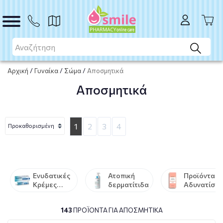
Αρχική
/
Γυναίκα
/
Σώμα
/
Αποσμητικά
Αποσμητικά
1
2
3
4
Ενυδατικές
Ατοπική
Προϊόντα
Κρέμες
δερματίτιδα
Αδυνατίσμ
Σώματος -
-
Γαλακτώματα
Αδυνάτισμ
143
ΠΡΟΪΌΝΤΑ ΓΙΑ ΑΠΟΣΜΗΤΙΚΆ