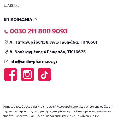
LLMS.txt
ΕΠΙΚΟΙΝΩΝΙΑ
0030 211 800 9093
Α. Παπανδρέου 138, Άνω Γλυφάδα, ΤΚ 16561
Λ. Βουλιαγμένης 4 Γλυφάδα, ΤΚ 16675
info@smile-pharmacy.gr
Χρησιμοποιούμε cookies για τη σωστή λειτουργία του site μας, για την ανάλυση
της επισκεψιμότητάς μας, για την εξατομίκευση των διαφημίσεων, για να σου
παρέχουμε εξατομικευμένη εξυπηρέτηση και για να μαθαίνεις για τις