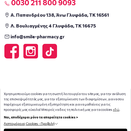
0030 211 800 9093
Α. Παπανδρέου 138, Άνω Γλυφάδα, ΤΚ 16561
Λ. Βουλιαγμένης 4 Γλυφάδα, ΤΚ 16675
info@smile-pharmacy.gr
Χρησιμοποιούμε cookies για τη σωστή λειτουργία του site μας, για την ανάλυση
της επισκεψιμότητάς μας, για την εξατομίκευση των διαφημίσεων, για να σου
παρέχουμε εξατομικευμένη εξυπηρέτηση και για να μαθαίνεις για τις
προσφορές μας εύκολα! Μπορείς να δεις τη πολιτική μας για τα cookies
εδώ
.
Ναι, αποδέχομαι μόνο τα απαραίτητα cookies >
Λεπτομέρειες Cookies - Προβολή
Copyright © 2026
smile-pharmacy.gr