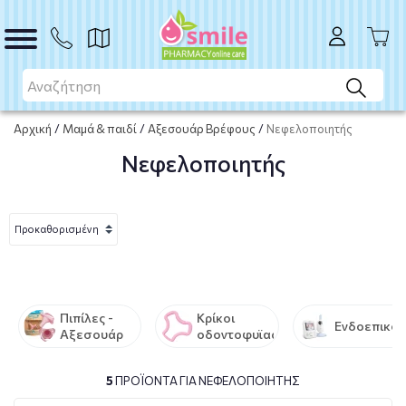
Αρχική
/
Μαμά & παιδί
/
Αξεσουάρ Βρέφους
/
Νεφελοποιητής
Νεφελοποιητής
Πιπίλες -
Κρίκοι
Ενδοεπικοι
Αξεσουάρ
οδοντοφυϊας
5
ΠΡΟΪΌΝΤΑ ΓΙΑ ΝΕΦΕΛΟΠΟΙΗΤΉΣ