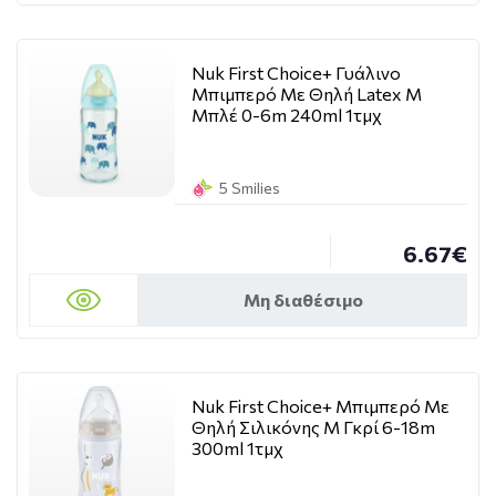
Nuk First Choice+ Γυάλινο
Μπιμπερό Με Θηλή Latex M
Μπλέ 0-6m 240ml 1τμχ
5 Smilies
6.67€
Μη διαθέσιμο
Nuk First Choice+ Μπιμπερό Με
Θηλή Σιλικόνης M Γκρί 6-18m
300ml 1τμχ