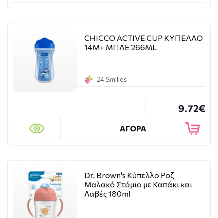
CHICCO ACTIVE CUP ΚΥΠΕΛΛΟ
14Μ+ ΜΠΛΕ 266ML
24 Smilies
9.72€
ΑΓΟΡΑ
Dr. Brown's Κύπελλο Ροζ
Μαλακό Στόμιο με Καπάκι και
Λαβές 180ml