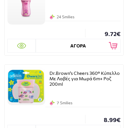
24 Smilies
9.72€
ΑΓΟΡΑ
Dr.Brown's Cheers 360° Κύπελλο
Με Λαβές για Μωρά 6m+ Ροζ
200ml
7 Smilies
8.99€