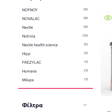
(6)
ΝΟΥΝΟΥ
(8)
NOVALAC
(9)
Nestle
(13)
Nutricia
(5)
Nestle health science
(2)
Hipp
(1)
FREZYLAC
(7)
Humana
(1)
Milupa
Φίλτρα