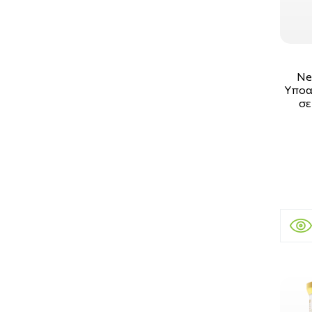
Ne
Υποα
σε