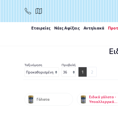
Εταιρείες
Νέες Αφίξεις
Αντηλιακά
Προτ
Αρχική
/
Μαμά & παιδί
/
Διατροφή Βρέφους
/
Ειδικά γ
Ει
Ταξινόμηση
Προβολή
1
2
Ειδικά γάλατα -
Γάλατα
Υποαλλεργικά
γάλατα