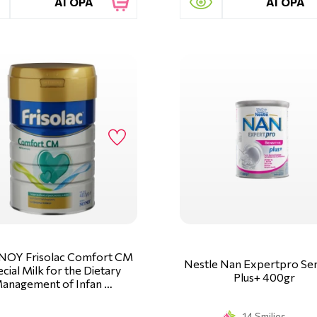
ΑΓΟΡΑ
ΑΓΟΡΑ
ΟΥ Frisolac Comfort CM
Nestle Nan Expertpro Sen
cial Milk for the Dietary
Plus+ 400gr
anagement of Infan …
14 Smilies