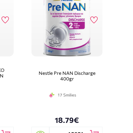
ΚΟ
Nestle Pre NAN Discharge
ΩΝ
400gr
R
17 Smilies
18.79€