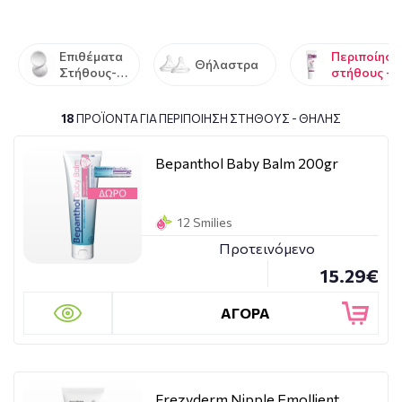
Επιθέματα
Περιποίηση
Θήλαστρα
Στήθους-
στήθους -
Καλύπτρες
Θηλής
18
ΠΡΟΪΌΝΤΑ ΓΙΑ ΠΕΡΙΠΟΊΗΣΗ ΣΤΉΘΟΥΣ - ΘΗΛΉΣ
Bepanthol Baby Balm 200gr
12 Smilies
Προτεινόμενο
15.29€
ΑΓΟΡΑ
Frezyderm Nipple Emollient