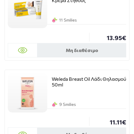
Κρέμα Στήθους
11 Smilies
13.95€
Μη διαθέσιμο
Weleda Breast Oil Λάδι Θηλασμού
50ml
9 Smilies
11.11€