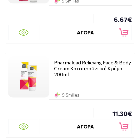
5 Smilies
6.67€
ΑΓΟΡΑ
Pharmalead Relieving Face & Body
Cream Καταπραϋντική Κρέμα
200ml
9 Smilies
11.30€
ΑΓΟΡΑ