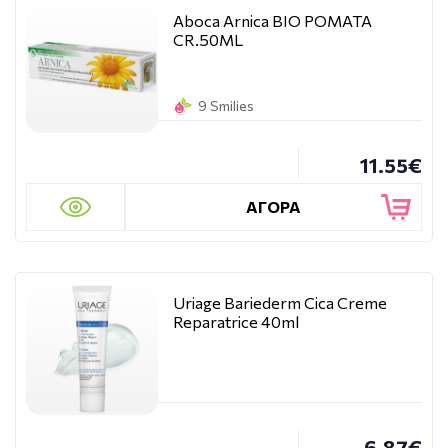
Aboca Arnica BIO POMATA
CR.50ML
9 Smilies
11.55€
ΑΓΟΡΑ
Uriage Bariederm Cica Creme
Reparatrice 40ml
6.87€