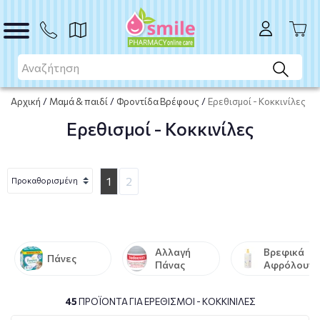
Αρχική
/
Μαμά & παιδί
/
Φροντίδα Βρέφους
/
Ερεθισμοί - Κοκκινίλες
Ερεθισμοί - Κοκκινίλες
1
2
Αλλαγή
Βρεφικά
Πάνες
Πάνας
Αφρόλουτρ
- Βρεφικά
Σαμπουάν
45
ΠΡΟΪΌΝΤΑ ΓΙΑ ΕΡΕΘΙΣΜΟΊ - ΚΟΚΚΙΝΊΛΕΣ