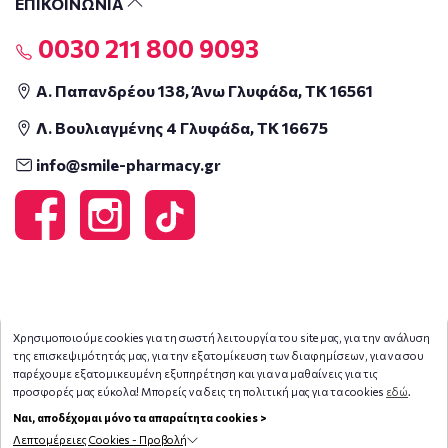
ΕΠΙΚΟΙΝΩΝΙΑ
0030 211 800 9093
Α. Παπανδρέου 138, Άνω Γλυφάδα, ΤΚ 16561
Λ. Βουλιαγμένης 4 Γλυφάδα, ΤΚ 16675
info@smile-pharmacy.gr
Χρησιμοποιούμε cookies για τη σωστή λειτουργία του site μας, για την ανάλυση
της επισκεψιμότητάς μας, για την εξατομίκευση των διαφημίσεων, για να σου
παρέχουμε εξατομικευμένη εξυπηρέτηση και για να μαθαίνεις για τις
προσφορές μας εύκολα! Μπορείς να δεις τη πολιτική μας για τα cookies
εδώ
.
Ναι, αποδέχομαι μόνο τα απαραίτητα cookies >
Λεπτομέρειες Cookies - Προβολή