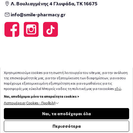
Λ. Βουλιαγμένης 4 Γλυφάδα, ΤΚ 16675
info@smile-pharmacy.gr
Χρησιμοποιούμε cookies για τη σωστή λειτουργία του site μας, για την ανάλυση
της επισκεψιμότητάς μας, για την εξατομίκευση των διαφημίσεων, για να σου
παρέχουμε εξατομικευμένη εξυπηρέτηση και για να μαθαίνεις για τις
προσφορές μας εύκολα! Μπορείς να δεις τη πολιτική μας για τα cookies
εδώ
.
Ναι, αποδέχομαι μόνο τα απαραίτητα cookies >
Λεπτομέρειες Cookies - Προβολή
Copyright © 2026
smile-pharmacy.gr
Φίλτρα
Ναι, τα αποδέχομαι όλα
Περισσότερα
//