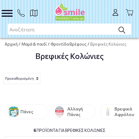
Αρχική
/
Μαμά & παιδί
/
Φροντίδα Βρέφους
/
Βρεφικές Κολώνιες
Βρεφικές Κολώνιες
Αλλαγή
Βρεφικά
Πάνες
Πάνας
Αφρόλουτρ
- Βρεφικά
Σαμπουάν
6
ΠΡΟΪΌΝΤΑ ΓΙΑ ΒΡΕΦΙΚΈΣ ΚΟΛΏΝΙΕΣ