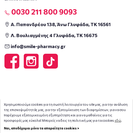
0030 211 800 9093
Α. Παπανδρέου 138, Άνω Γλυφάδα, ΤΚ 16561
Λ. Βουλιαγμένης 4 Γλυφάδα, ΤΚ 16675
info@smile-pharmacy.gr
Χρησιμοποιούμε cookies για τη σωστή λειτουργία του site μας, για την ανάλυση
της επισκεψιμότητάς μας, για την εξατομίκευση των διαφημίσεων, για να σου
παρέχουμε εξατομικευμένη εξυπηρέτηση και για να μαθαίνεις για τις
προσφορές μας εύκολα! Μπορείς να δεις τη πολιτική μας για τα cookies
εδώ
.
Ναι, αποδέχομαι μόνο τα απαραίτητα cookies >