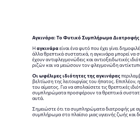
Αγκινάρα: Το Φυτικό Συμπλήρωμα Διατροφής μ
Η
αγκινάρα
είναι ένα φυτό που έχει γίνει δημοφι
άλλα θρεπτικά συστατικά, η αγκινάρα μπορεί να σ
έχουν αντιφλεγμονώδεις και αντιοξειδωτικές ιδ
ριζών και να μειώσουν τον φλεγμονώδη αντίκτυπ
Οι ωφέλιμες ιδιότητες της αγκινάρας
περιλαμβ
βελτίωση της λειτουργίας του ήπατος. Επιπλέον,
του αίματος. Για να απολαύσετε τις θρεπτικές ιδ
συμπληρώματα προσφέρουν τα θρεπτικά συστατικ
αυτά.
Σημειώστε ότι τα συμπληρώματα διατροφής με αγκ
συμπλήρωμα στο πλαίσιο μιας υγιεινής ζωής και 