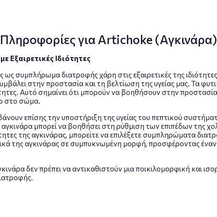
Πληροφορίες για Artichoke (Αγκινάρα)
ε Εξαιρετικές Ιδιότητες
λές ως συμπλήρωμα διατροφής χάρη στις εξαιρετικές της ιδιότητες.
υμβάλει στην προστασία και τη βελτίωση της υγείας μας. Τα φυτι
ιότητες. Αυτό σημαίνει ότι μπορούν να βοηθήσουν στην προστασ
ο στο σώμα.
άνουν επίσης την υποστήριξη της υγείας του πεπτικού συστήματο
 η αγκινάρα μπορεί να βοηθήσει στη ρύθμιση των επιπέδων της χ
ιότητες της αγκινάρας, μπορείτε να επιλέξετε συμπληρώματα διατ
ά της αγκινάρας σε συμπυκνωμένη μορφή, προσφέροντας έναν ε
ινάρα δεν πρέπει να αντικαθιστούν μια ποικιλομορφική και ισ
διατροφής.