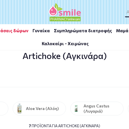
άσεις δώρων
Γυναίκα
Συμπληρώματα διατροφής
Μαμά 
Καλοκαίρι - Χειμώνας
ke (Αγκινάρα)
Artichoke (Αγκινάρα)
Angus Castus
Aloe Vera (Αλόη)
(Λυγαριά)
7
ΠΡΟΪΌΝΤΑ ΓΙΑ ARTICHOKE (ΑΓΚΙΝΆΡΑ)