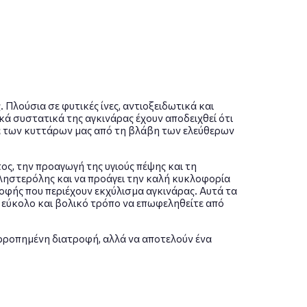
 Πλούσια σε φυτικές ίνες, αντιοξειδωτικά και
κά συστατικά της αγκινάρας έχουν αποδειχθεί ότι
ία των κυττάρων μας από τη βλάβη των ελεύθερων
ς, την προαγωγή της υγιούς πέψης και τη
οληστερόλης και να προάγει την καλή κυκλοφορία
ροφής που περιέχουν εκχύλισμα αγκινάρας. Αυτά τα
ύκολο και βολικό τρόπο να επωφεληθείτε από
ορροπημένη διατροφή, αλλά να αποτελούν ένα