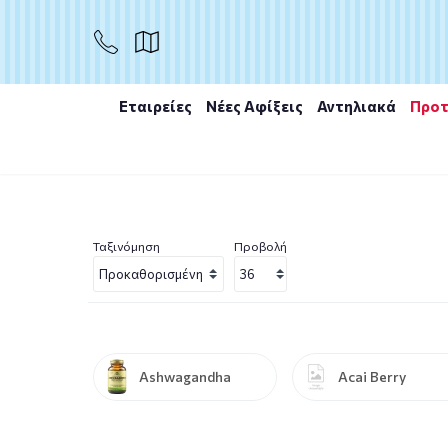
Εταιρείες
Νέες Αφίξεις
Αντηλιακά
Προτ
Αρχική
/
Συμπληρώματα διατροφής
/
Βότανα
/
Articho
Ταξινόμηση
Προβολή
Ashwagandha
Acai Berry