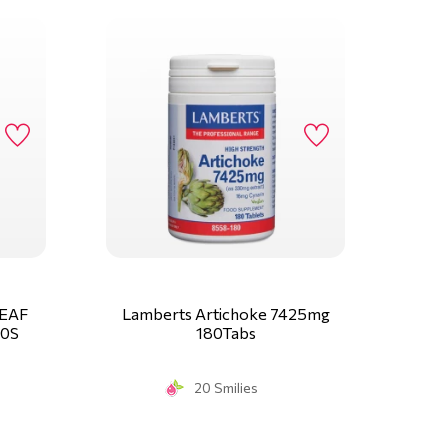
EAF
Lamberts Artichoke 7425mg
60S
180Tabs
20 Smilies