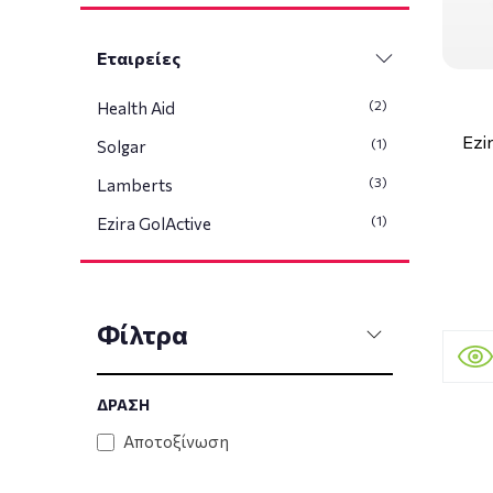
Εταιρείες
(2)
Health Aid
Ezi
(1)
Solgar
(3)
Lamberts
(1)
Ezira GolActive
Φίλτρα
ΔΡΑΣΗ
Αποτοξίνωση