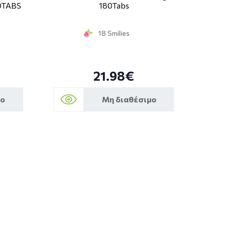
0TABS
180Tabs
18 Smilies
21.98€
μο
Μη διαθέσιμο