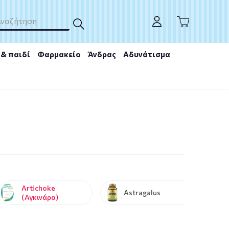
& παιδί
Φαρμακείο
Άνδρας
Αδυνάτισμα
Artichoke
Astragalus
(Αγκινάρα)