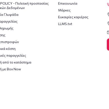
POLICY - Πολιτική προστασίας
Επικοινωνία
κών Δεδομένων
Μάρκες
ία Γλυφάδα
Ευκαιρίες καριέρας
αραγγελίας
LLMS.txt
πληρωμής
σης
 επιστροφών
ικά κόστη
κές παραγγελίες
ή από το κατάστημα
ή με Box Now