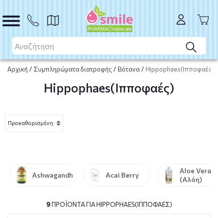
Αρχική
/
Συμπληρώματα διατροφής
/
Βότανα
/
Hippophaes(Ιπποφαές)
Hippophaes(Ιπποφαές)
Aloe Vera
Ashwagandha
Acai Berry
(Αλόη)
9
ΠΡΟΪΌΝΤΑ ΓΙΑ HIPPOPHAES(ΙΠΠΟΦΑΈΣ)