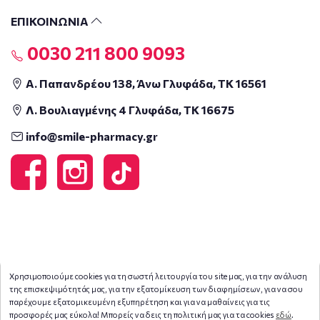
ΕΠΙΚΟΙΝΩΝΙΑ
0030 211 800 9093
Α. Παπανδρέου 138, Άνω Γλυφάδα, ΤΚ 16561
Λ. Βουλιαγμένης 4 Γλυφάδα, ΤΚ 16675
info@smile-pharmacy.gr
Χρησιμοποιούμε cookies για τη σωστή λειτουργία του site μας, για την ανάλυση
της επισκεψιμότητάς μας, για την εξατομίκευση των διαφημίσεων, για να σου
παρέχουμε εξατομικευμένη εξυπηρέτηση και για να μαθαίνεις για τις
προσφορές μας εύκολα! Μπορείς να δεις τη πολιτική μας για τα cookies
εδώ
.