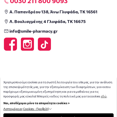
0030 211 800 9093
Α. Παπανδρέου 138, Άνω Γλυφάδα, ΤΚ 16561
Λ. Βουλιαγμένης 4 Γλυφάδα, ΤΚ 16675
info@smile-pharmacy.gr
Χρησιμοποιούμε cookies για τη σωστή λειτουργία του site μας, για την ανάλυση
της επισκεψιμότητάς μας, για την εξατομίκευση των διαφημίσεων, για να σου
παρέχουμε εξατομικευμένη εξυπηρέτηση και για να μαθαίνεις για τις
προσφορές μας εύκολα! Μπορείς να δεις τη πολιτική μας για τα cookies
εδώ
.
Ναι, αποδέχομαι μόνο τα απαραίτητα cookies >
Λεπτομέρειες Cookies - Προβολή
Copyright © 2026
smile-pharmacy.gr
Φίλτρα