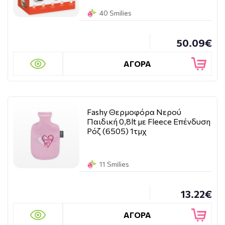
40 Smilies
50.09€
ΑΓΟΡΑ
Fashy Θερμοφόρα Νερού
Παιδική 0,8lt με Fleece Επένδυση
Ρόζ (6505) 1τμχ
11 Smilies
13.22€
ΑΓΟΡΑ