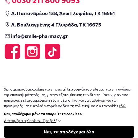
0030 211 800 9093
Α. Παπανδρέου 138, Άνω Γλυφάδα, ΤΚ 16561
Λ. Βουλιαγμένης 4 Γλυφάδα, ΤΚ 16675
info@smile-pharmacy.gr
Χρησιμοποιούμε cookies για τη σωστή λειτουργία του site μας, για την ανάλυση
της επισκεψιμότητάς μας, για την εξατομίκευση των διαφημίσεων, για να σου
παρέχουμε εξατομικευμένη εξυπηρέτηση και για να μαθαίνεις για τις
προσφορές μας εύκολα! Μπορείς να δεις τη πολιτική μας για τα cookies
εδώ
.
Ναι, αποδέχομαι μόνο τα απαραίτητα cookies >
Λεπτομέρειες Cookies - Προβολή
Φίλτρα
Ναι, τα αποδέχομαι όλα
Copyright © 2026
smile-pharmacy.gr