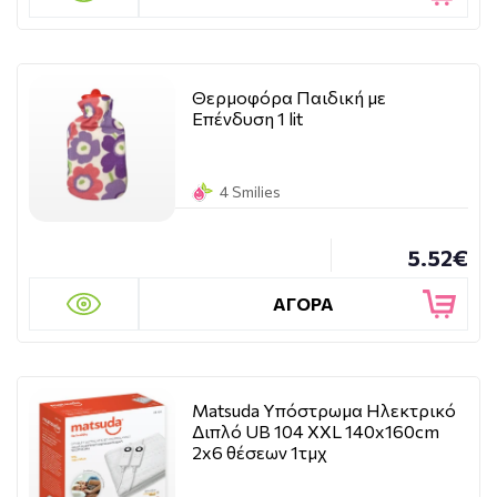
Θερμοφόρα Παιδική με
Επένδυση 1 lit
4 Smilies
5.52€
ΑΓΟΡΑ
Matsuda Υπόστρωμα Ηλεκτρικό
Διπλό UB 104 XXL 140x160cm
2x6 θέσεων 1τμχ