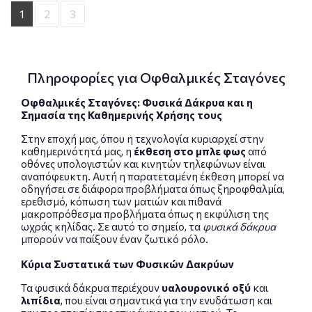
1
2
3
Πληροφορίες για Οφθαλμικές Σταγόνες
Οφθαλμικές Σταγόνες: Φυσικά Δάκρυα και η
Σημασία της Καθημερινής Χρήσης τους
Στην εποχή μας, όπου η τεχνολογία κυριαρχεί στην
καθημερινότητά μας, η
έκθεση στο μπλε φως
από
οθόνες υπολογιστών και κινητών τηλεφώνων είναι
αναπόφευκτη. Αυτή η παρατεταμένη έκθεση μπορεί να
οδηγήσει σε διάφορα προβλήματα όπως ξηροφθαλμία,
ερεθισμό, κόπωση των ματιών και πιθανά
μακροπρόθεσμα προβλήματα όπως η εκφύλιση της
ωχράς κηλίδας. Σε αυτό το σημείο, τα
φυσικά δάκρυα
μπορούν να παίξουν έναν ζωτικό ρόλο.
Κύρια Συστατικά των Φυσικών Δακρύων
Τα φυσικά δάκρυα περιέχουν
υαλουρονικό οξύ
και
λιπίδια
, που είναι σημαντικά για την ενυδάτωση και