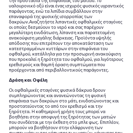
την προστασία της επιφάνειας του ματιού. Το
υαλουρονικό οξύ είναι ένας ισχυρός φυσικός υγραντικός
παράγοντας, ενώ τα λιπίδια συμβάλλουν στην
επαναφορά της φυσικής ισορροπίας των
δακρύων.
Αναζητήστε λιπαντικές οφθαλμικές σταγόνες
οι οποίες δεσμεύουν το νερό και σας παρέχουν
μεγαλύτερη ενυδάτωση, λίπανση και παρατεταμένη
ανακούφιση μεγάλης διάρκειας. Προϊόντα υψηλής
απόδοσης που επιτρέπουν την αποκατάσταση των
κατεστραμμένων κυττάρων στην επιφάνεια του
οφθαλμού, κατάλληλα για την προσωρινή ανακούφιση
που προκαλεί η ξηρότητα του οφθαλμού, για λιγότερους
ερεθισμούς και θαμπή όραση συμπτώματα που
προέρχονται από περιβαλλοντικούς παράγοντες.
Δράση και Οφέλη
Οι οφθαλμικές σταγόνες φυσικά δάκρυα δρουν
συμπληρώνοντας και ανανεώνοντας τη φυσική
επιφάνεια των δακρύων στο μάτι, ενυδατώνοντας και
προστατεύοντας το από τον ερεθισμό και την
ξηρότητα. Η καθημερινή χρήση τους μπορεί να
βοηθήσει στην αποφυγή της ξηρότητας των ματιών
που συνδέεται με την έκθεση στο μπλε φως. Επιπλέον,
μπορούν να βοηθήσουν στην ελάφρυνση των
συμπτωμάτων της κόπωσης των ματιών, κάνοντας την