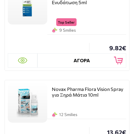
Ενυδάτωση 5ml
Top Seller
9 Smilies
9.82€
ΑΓΟΡΑ
Novax Pharma Flora Vision Spray
για Ξηρά Μάτια 10ml
12 Smilies
13.62€