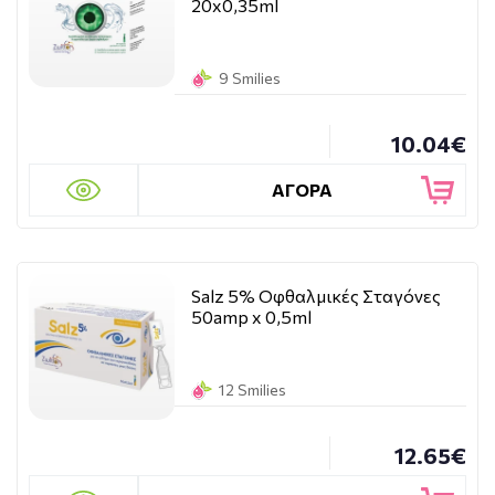
20x0,35ml
9 Smilies
10.04€
ΑΓΟΡΑ
Salz 5% Οφθαλμικές Σταγόνες
50amp x 0,5ml
12 Smilies
12.65€