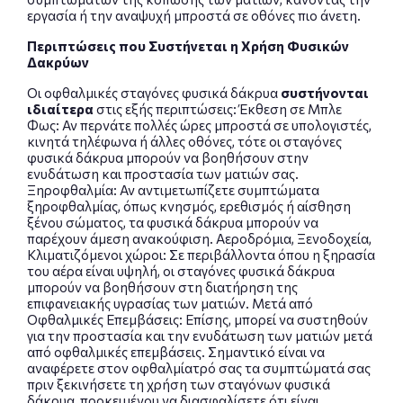
εργασία ή την αναψυχή μπροστά σε οθόνες πιο άνετη.
Περιπτώσεις που Συστήνεται η Χρήση Φυσικών
Δακρύων
Οι οφθαλμικές σταγόνες φυσικά δάκρυα
συστήνονται
ιδιαίτερα
στις εξής περιπτώσεις: Έκθεση σε Μπλε
Φως: Αν περνάτε πολλές ώρες μπροστά σε υπολογιστές,
κινητά τηλέφωνα ή άλλες οθόνες, τότε οι σταγόνες
φυσικά δάκρυα μπορούν να βοηθήσουν στην
ενυδάτωση και προστασία των ματιών σας.
Ξηροφθαλμία: Αν αντιμετωπίζετε συμπτώματα
ξηροφθαλμίας, όπως κνησμός, ερεθισμός ή αίσθηση
ξένου σώματος, τα φυσικά δάκρυα μπορούν να
παρέχουν άμεση ανακούφιση. Αεροδρόμια, Ξενοδοχεία,
Κλιματιζόμενοι χώροι: Σε περιβάλλοντα όπου η ξηρασία
του αέρα είναι υψηλή, οι σταγόνες φυσικά δάκρυα
μπορούν να βοηθήσουν στη διατήρηση της
επιφανειακής υγρασίας των ματιών. Μετά από
Οφθαλμικές Επεμβάσεις: Επίσης, μπορεί να συστηθούν
για την προστασία και την ενυδάτωση των ματιών μετά
από οφθαλμικές επεμβάσεις. Σημαντικό είναι να
αναφέρετε στον οφθαλμίατρό σας τα συμπτώματά σας
πριν ξεκινήσετε τη χρήση των σταγόνων φυσικά
δάκρυα, προκειμένου να διασφαλίσετε ότι είναι