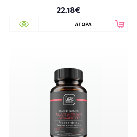
22.18€
ΑΓΟΡΑ