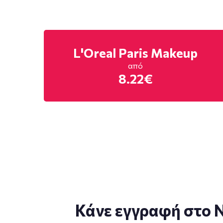
L'Oreal Paris Makeup
από
8.22€
Κάνε εγγραφή στο N