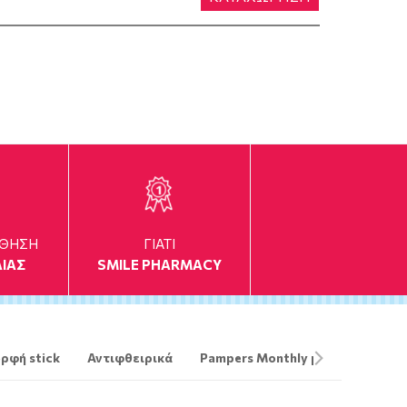
ΥΘΗΣΗ
ΓΙΑΤΙ
ΙΑΣ
SMILE PHARMACY
ρφή stick
Αντιφθειρικά
Pampers Monthly pack
The O