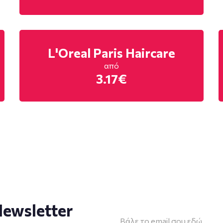
L'Oreal Paris Haircare
από
3.17€
ewsletter