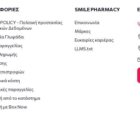
ΦΟΡΙΕΣ
SMILE PHARMACY
POLICY - Πολιτική προστασίας
Επικοινωνία
κών Δεδομένων
Μάρκες
ία Γλυφάδα
Ευκαιρίες καριέρας
αραγγελίας
LLMS.txt
πληρωμής
σης
 επιστροφών
ικά κόστη
κές παραγγελίες
ή από το κατάστημα
ή με Box Now