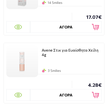
14 Smilies
17.07€
ΑΓΟΡΑ
Avene Στικ για Ευαίσθητα Χείλη
4g
3 Smilies
4.28€
ΑΓΟΡΑ