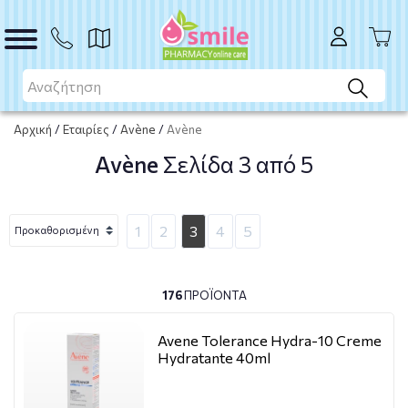
Αρχική
/
Εταιρίες
/
Avène
/
Avène
Avène
Σελίδα 3 από 5
1
2
3
4
5
176
ΠΡΟΪΌΝΤΑ
Avene Tolerance Hydra-10 Creme
Hydratante 40ml