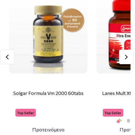
Solgar Formula Vm 2000 60tabs
Lanes Mult Xtr
Top Seller
Top Seller
8 Sm
Προτεινόμενο
Προτε