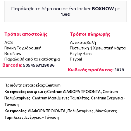
Παράλαβε το δέμα σου σε ένα locker
BOXNOW
με
1.6€
Τρόποι αποστολής
Τρόποι πληρωμής
ACS
Αντικαταβολή
Γενική Ταχυδρομική
Πιστωτική ή Χρεωστική κάρτα
Box Now
Pay by Bank
Παραλαβή από το κατάστημα
Paypal
Barcode:
5054563129086
Κωδικός προϊόντος:
3079
Προϊόν της εταιρείας:
Centrum
Κατηγορίες εταιρείας:
Centrum ΔΙΑΦΟΡΑ ΠΡΟΙΟΝΤΑ
,
Centrum
Πολυβιταμίνες
,
Centrum Μασώμενες Ταμπλέτες
,
Centrum Ενέργεια -
Τόνωση
Κατηγορίες:
ΔΙΑΦΟΡΑ ΠΡΟΙΟΝΤΑ
,
Πολυβιταμίνες
,
Μασώμενες
Ταμπλέτες
,
Ενέργεια - Τόνωση