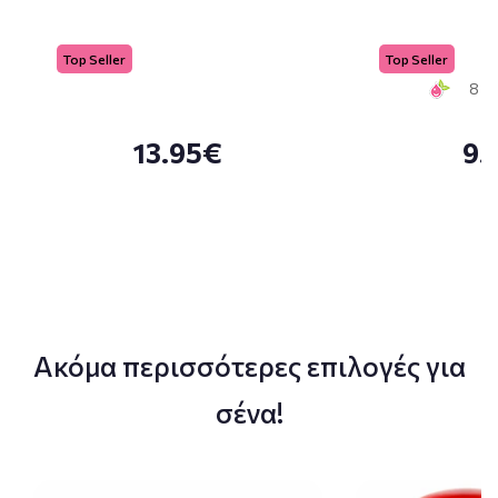
Top Seller
Top Seller
8 Sm
13.95€
9.
Ακόμα περισσότερες επιλογές για
σένα!