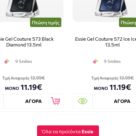
Πτώση τιμής
Πτώση 
sie Gel Couture 573 Black
Essie Gel Couture 572 Ice I
Diamond 13.5ml
13.5ml
9 Smilies
9 Smilies
13.99€
13.99€
Τιμή Αναφοράς
Τιμή Αναφοράς
11.19€
11.19€
ΜΟΝΟ
ΜΟΝΟ
ΑΓΟΡΑ
ΑΓΟΡΑ
Όλα τα προϊόντα
Essie