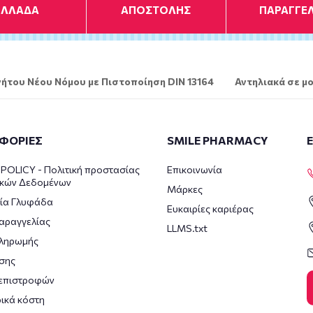
ΕΛΛΑΔΑ
ΑΠΟΣΤΟΛΗΣ
ΠΑΡΑΓΓΕΛ
ήτου Νέου Νόμου με Πιστοποίηση DIN 13164
Αντηλιακά σε μο
ΦΟΡΙΕΣ
SMILE PHARMACY
POLICY - Πολιτική προστασίας
Επικοινωνία
κών Δεδομένων
Μάρκες
ία Γλυφάδα
Ευκαιρίες καριέρας
αραγγελίας
LLMS.txt
πληρωμής
σης
 επιστροφών
ικά κόστη