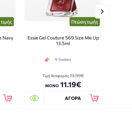
τιμής
Πτώση τιμής
ce Navy
Essie Gel Couture 569 Size Me Up
Essie G
13.5ml
9 Smilies
13.99€
Τιμή Αναφοράς
Τ
11.19€
ΜΟΝΟ
ΑΓΟΡΑ