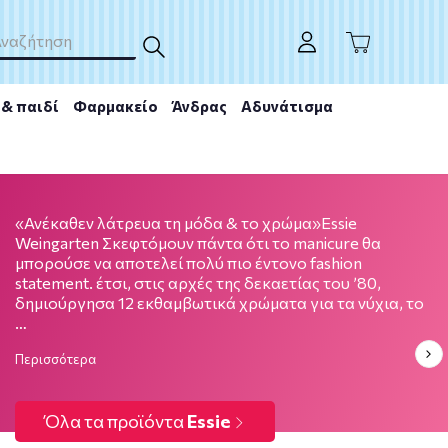
& παιδί
Φαρμακείο
Άνδρας
Αδυνάτισμα
Essie
«Ανέκαθεν λάτρευα τη μόδα & το χρώμα»Essie
Weingarten Σκεφτόμουν πάντα ότι το manicure θα
μπορούσε να αποτελεί πολύ πιο έντονο fashion
statement. έτσι, στις αρχές της δεκαετίας του ’80,
δημιούργησα 12 εκθαμβωτικά χρώματα για τα νύχια, το
…
Περισσότερα
Όλα τα προϊόντα
Essie