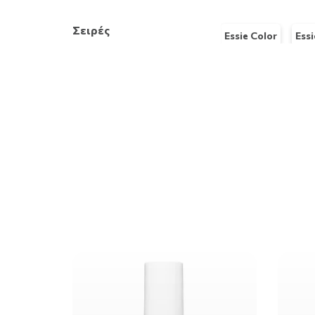
Σειρές
Essie Color
Ess