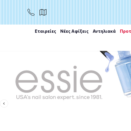
Εταιρείες
Νέες Αφίξεις
Αντηλιακά
Προτ
Αρχική
/
Εταιρίες
/
Essie
/
Details