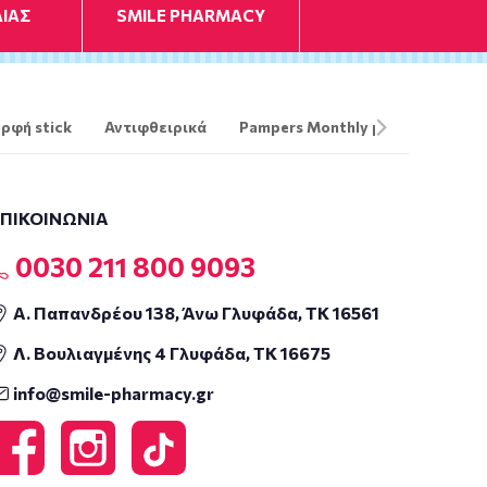
ΙΑΣ
SMILE PHARMACY
ρφή stick
Αντιφθειρικά
Pampers Monthly pack
The O
ΕΠΙΚΟΙΝΩΝΙΑ
0030 211 800 9093
Α. Παπανδρέου 138, Άνω Γλυφάδα, ΤΚ 16561
Λ. Βουλιαγμένης 4 Γλυφάδα, ΤΚ 16675
info@smile-pharmacy.gr