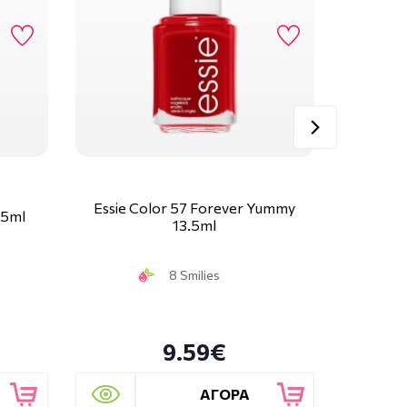
Essie Color 57 Forever Yummy
.5ml
Essie Co
13.5ml
8 Smilies
9.59€
ΑΓΟΡΑ