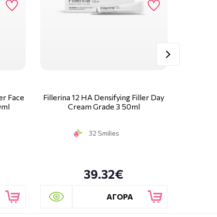
ler Face
Fillerina 12 HA Densifying Filler Day
Fillerina
0ml
Cream Grade 3 50ml
Conto
32 Smilies
39.32€
ΑΓΟΡΑ