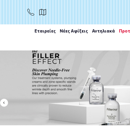
Εταιρείες
Νέες Αφίξεις
Αντηλιακά
Προτ
Αρχική
/
Εταιρίες
/
Fillerina
/
Details