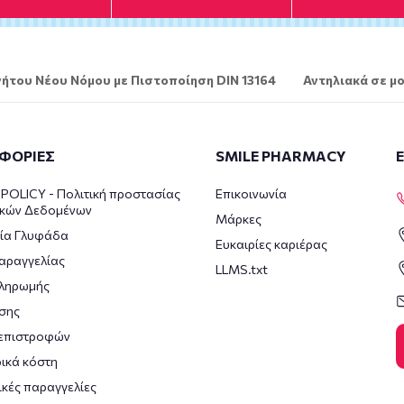
ήτου Νέου Νόμου με Πιστοποίηση DIN 13164
Αντηλιακά σε μο
ΦΟΡΙΕΣ
SMILE PHARMACY
POLICY - Πολιτική προστασίας
Επικοινωνία
κών Δεδομένων
Μάρκες
ία Γλυφάδα
Ευκαιρίες καριέρας
αραγγελίας
LLMS.txt
πληρωμής
σης
 επιστροφών
ικά κόστη
κές παραγγελίες