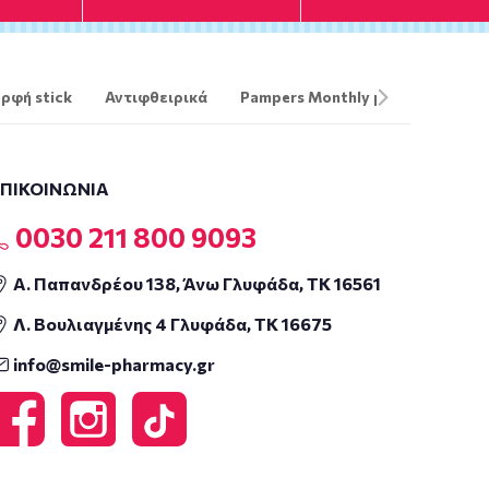
ρφή stick
Αντιφθειρικά
Pampers Monthly pack
The O
ΕΠΙΚΟΙΝΩΝΙΑ
0030 211 800 9093
Α. Παπανδρέου 138, Άνω Γλυφάδα, ΤΚ 16561
Λ. Βουλιαγμένης 4 Γλυφάδα, ΤΚ 16675
info@smile-pharmacy.gr