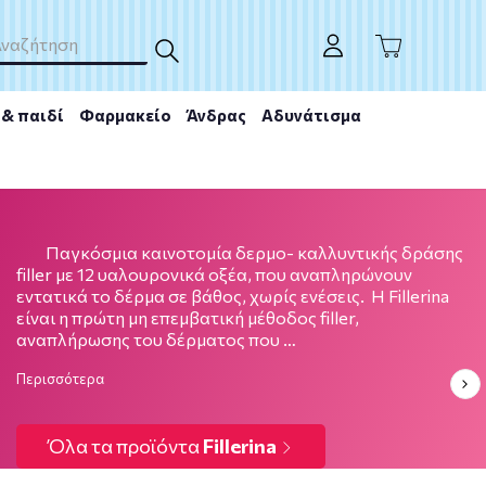
& παιδί
Φαρμακείο
Άνδρας
Αδυνάτισμα
Fillerina
Παγκόσμια καινοτομία δερμο- καλλυντικής δράσης
filler με 12 υαλουρονικά οξέα, που αναπληρώνουν
εντατικά το δέρμα σε βάθος, χωρίς ενέσεις. Η Fillerina
είναι η πρώτη μη επεμβατική μέθοδος filler,
αναπλήρωσης του δέρματος που …
Περισσότερα
Όλα τα προϊόντα
Fillerina