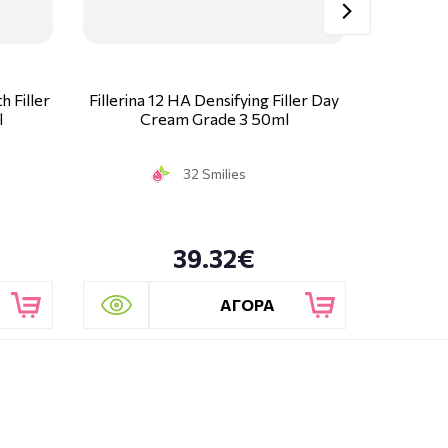
h Filler
Fillerina 12 HA Densifying Filler Day
Fillerina 
l
Cream Grade 3 50ml
C
32 Smilies
39.32€
ΑΓΟΡΑ