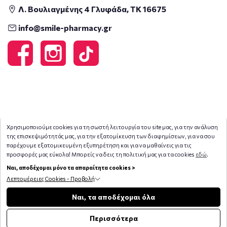
Λ. Βουλιαγμένης 4 Γλυφάδα, ΤΚ 16675
info@smile-pharmacy.gr
Χρησιμοποιούμε cookies για τη σωστή λειτουργία του site μας, για την ανάλυση
της επισκεψιμότητάς μας, για την εξατομίκευση των διαφημίσεων, για να σου
παρέχουμε εξατομικευμένη εξυπηρέτηση και για να μαθαίνεις για τις
προσφορές μας εύκολα! Μπορείς να δεις τη πολιτική μας για τα cookies
εδώ
.
Ναι, αποδέχομαι μόνο τα απαραίτητα cookies >
Λεπτομέρειες Cookies - Προβολή
Copyright © 2026
smile-pharmacy.gr
Φίλτρα
Ναι, τα αποδέχομαι όλα
Περισσότερα