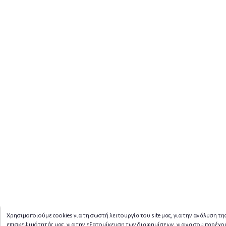
Χρησιμοποιούμε cookies για τη σωστή λειτουργία του site μας, για την ανάλυση τη
επισκεψιμότητάς μας, για την εξατομίκευση των διαφημίσεων, για να σου παρέχο