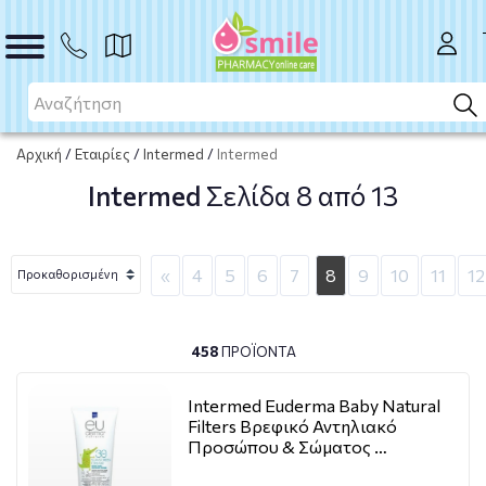
Αρχική
/
Εταιρίες
/
Intermed
/
Intermed
Intermed
Σελίδα 8 από 13
«
4
5
6
7
8
9
10
11
12
458
ΠΡΟΪΌΝΤΑ
Intermed Euderma Baby Natural
Filters Βρεφικό Αντηλιακό
Προσώπου & Σώματος …