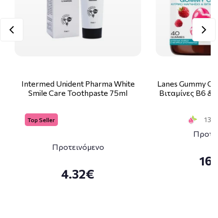
Intermed Unident Pharma White
Lanes Gummy Ca
Smile Care Toothpaste 75ml
Βιταμίνες Β6 & 
13 S
Top Seller
Προτε
Προτεινόμενο
16
4.32€