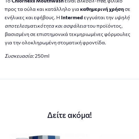
Το
Chlorhexil Mouthwash
είναι
αλκοόλ-free
, φιλικό
προς τα ούλα και κατάλληλο για
καθημερινή χρήση
σε
ενήλικες και εφήβους. Η
Intermed
εγγυάται την
υψηλή
αποτελεσματικότητα και ασφάλεια
του προϊόντος,
βασισμένη σε επιστημονικά τεκμηριωμένες φόρμουλες
για την ολοκληρωμένη στοματική φροντίδα.
Συσκευασία:
250ml
Δείτε ακόμα!