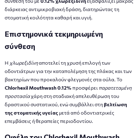
σύνθεσή του με
0.12% χλωρεξιδίνη
εξασφαλίζει μακράς
διάρκειας αντιμικροβιακή δράση, διατηρώντας τη
στοματική κοιλότητα καθαρή και υγιή.
Επιστημονικά τεκμηριωμένη
σύνθεση
Η
χλωρεξιδίνη
αποτελεί τη χρυσή επιλογή των
οδοντιάτρων για την καταπολέμηση της πλάκας και των
βακτηρίων που προκαλούν φλεγμονές στα ούλα. Το
Chlorhexil Mouthwash 0.12%
προσφέρει
παρατεταμένη
προστασία
χάρη στη σταδιακή απελευθέρωση του
δραστικού συστατικού, ενώ συμβάλλει στη
βελτίωση
της στοματικής υγείας
μετά από οδοντιατρικές
επεμβάσεις ή θεραπείες περιοδοντίου.
Οφέλη του Chlorhexil Mouthwash