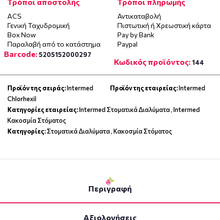
Τρόποι αποστολής
Τρόποι πληρωμής
ACS
Αντικαταβολή
Γενική Ταχυδρομική
Πιστωτική ή Χρεωστική κάρτα
Box Now
Pay by Bank
Παραλαβή από το κατάστημα
Paypal
Barcode:
5205152000297
Κωδικός προϊόντος:
144
Προϊόν της σειράς:
Intermed
Προϊόν της εταιρείας:
Intermed
Chlorhexil
Κατηγορίες εταιρείας:
Intermed Στοματικά Διαλύματα
,
Intermed
Κακοσμία Στόματος
Κατηγορίες:
Στοματικά Διαλύματα
,
Κακοσμία Στόματος
Περιγραφή
Αξιολογήσεις