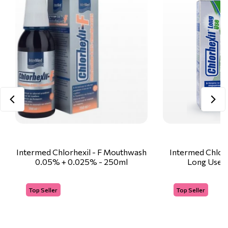
Intermed Chlorhexil - F Mouthwash
Intermed Chlor
0.05% + 0.025% - 250ml
Long Use 
Top Seller
Top Seller