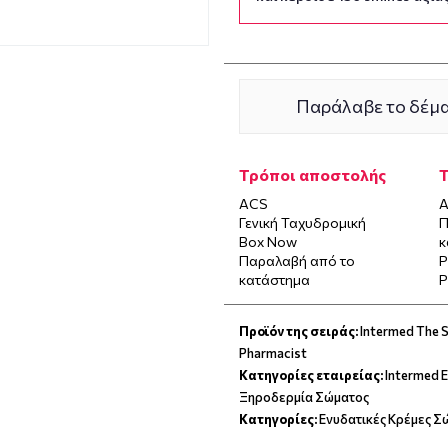
Παράλαβε το δέμα
Τρόποι αποστολής
ACS
Α
Γενική Ταχυδρομική
Π
Box Now
κ
Παραλαβή από το
P
κατάστημα
P
Προϊόν της σειράς:
Intermed The S
Pharmacist
Κατηγορίες εταιρείας:
Intermed 
Ξηροδερμία Σώματος
Κατηγορίες:
Ενυδατικές Κρέμες Σ