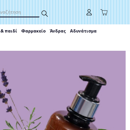
& παιδί
Φαρμακείο
Άνδρας
Αδυνάτισμα