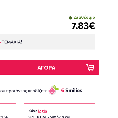
Διαθέσιμο
7.83€
4
ΤΕΜΑΧΙΑ!
ΑΓΟΡΑ
6
Smilies
του προϊόντος κερδίζετε
Κάνε
login
 1,5€
για EXTRA κουπόνια και