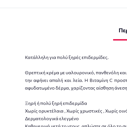
Πε
Κατάλληλη για πολύ ξηρές επιδερμίδες.
Θρεπτική κρέμα με υαλουρονικό, πανθενόλη και 
την αφήνει απαλή και λεία. Η Βιταμίνη C προσ
αφυδατωμένο δέρμα, χαρίζοντας αίσθηση άνεσης
Ξηρή ή πολύ ξηρή επιδερμίδα
Χωρίς ορυκτέλαια , Χωρίς χρωστικές , Χωρίς οιν
Δερματολογικά ελεγμένο
Καθημερινά μετά το ντους, απλώστε σε όλο το σώ