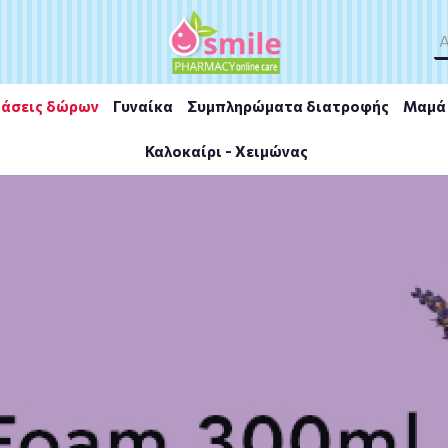
άσεις δώρων
Γυναίκα
Συμπληρώματα διατροφής
Μαμά 
Καλοκαίρι - Χειμώνας
macist Hydra Boost Body Care 200ml