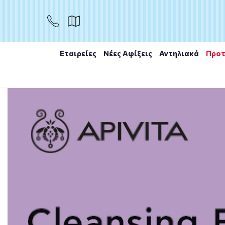
ΑΓΟΡΑ
Εταιρείες
Νέες Αφίξεις
Αντηλιακά
Προτ
Αρχική
/
Εταιρίες
/
Intermed
/
Intermed the Skin Phar