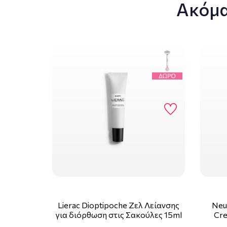
Ακόμα
Lierac Dioptipoche Ζελ Λείανσης
Neu
για διόρθωση στις Σακούλες 15ml
Cre