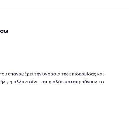
άσω
που επαναφέρει την υγρασία της επιδερμίδας και
μήλι, η αλλαντοΐνη και η αλόη καταπραΰνουν το