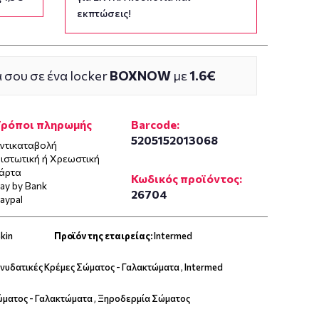
εκπτώσεις!
 σου σε ένα locker
BOXNOW
με
1.6€
Τρόποι πληρωμής
Barcode:
5205152013068
ντικαταβολή
ιστωτική ή Χρεωστική
άρτα
Κωδικός προϊόντος:
ay by Bank
26704
aypal
kin
Προϊόν της εταιρείας:
Intermed
Ενυδατικές Κρέμες Σώματος - Γαλακτώματα
,
Intermed
ώματος - Γαλακτώματα
,
Ξηροδερμία Σώματος