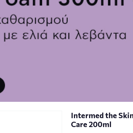
Intermed the Ski
Care 200ml