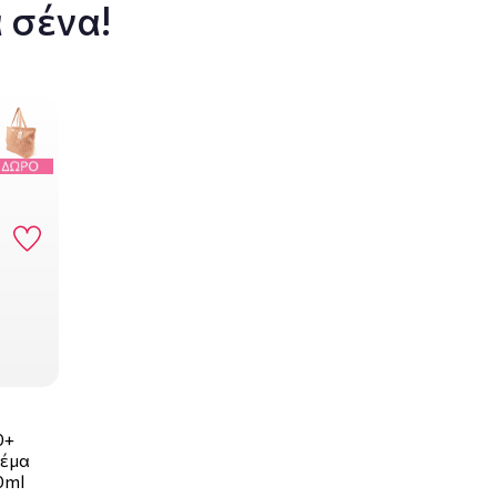
 σένα!
0+
ρέμα
0ml