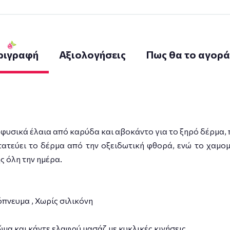
ριγραφή
Αξιολογήσεις
Πως θα το αγορ
φυσικά έλαια από καρύδα και αβοκάντο για το ξηρό δέρμα, 
τατεύει το δέρμα από την οξειδωτική φθορά, ενώ το χαμο
 όλη την ημέρα.
όπνευμα , Χωρίς σιλικόνη
μα και κάντε ελαφρύ μασάζ με κυκλικές κινήσεις.