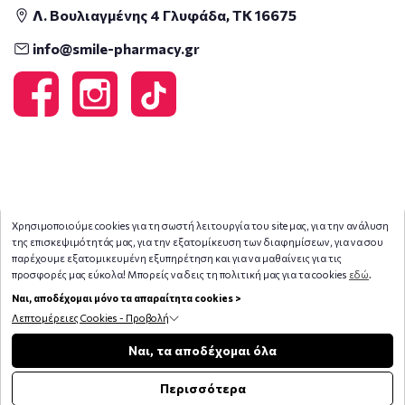
Λ. Βουλιαγμένης 4 Γλυφάδα, ΤΚ 16675
info@smile-pharmacy.gr
Χρησιμοποιούμε cookies για τη σωστή λειτουργία του site μας, για την ανάλυση
της επισκεψιμότητάς μας, για την εξατομίκευση των διαφημίσεων, για να σου
παρέχουμε εξατομικευμένη εξυπηρέτηση και για να μαθαίνεις για τις
προσφορές μας εύκολα! Μπορείς να δεις τη πολιτική μας για τα cookies
εδώ
.
Ναι, αποδέχομαι μόνο τα απαραίτητα cookies >
Λεπτομέρειες Cookies - Προβολή
Copyright © 2026
smile-pharmacy.gr
Φίλτρα
Ναι, τα αποδέχομαι όλα
Περισσότερα