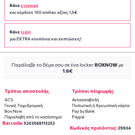
Κάνε
εγγραφή
και κέρδισε 150 smilies αξίας 1,5€
Κάνε
login
για EXTRA κουπόνια και εκπτώσεις!
Παράλαβε το δέμα σου σε ένα locker
BOXNOW
με
1.6€
Τρόποι αποστολής
Τρόποι πληρωμής
ACS
Αντικαταβολή
Γενική Ταχυδρομική
Πιστωτική ή Χρεωστική κάρτα
Box Now
Pay by Bank
Παραλαβή από το κατάστημα
Paypal
Barcode:
5203069113253
Κωδικός προϊόντος:
29934