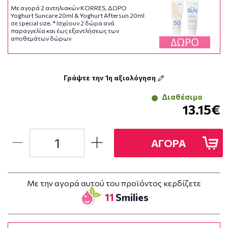
Με αγορά 2 αντηλιακών KORRES, ΔΩΡΟ
Yoghurt Suncare 20ml & Yoghurt Aftersun 20ml
σε special size. * Ισχύoυν 2 δώρα ανά
παραγγελία και έως εξαντλήσεως των
αποθεμάτων δώρων
Γράψτε την 1η αξιολόγηση
Διαθέσιμο
13.15€
ΑΓΟΡΑ
Με την αγορά αυτού του προϊόντος κερδίζετε
11
Smilies