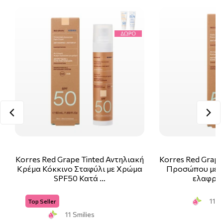
Korres Red Grape Tinted Αντηλιακή
Korres Red Grap
Κρέμα Κόκκινο Σταφύλι με Χρώμα
Προσώπου με Κ
SPF50 Κατά …
ελαφριά
11 S
Top Seller
11 Smilies