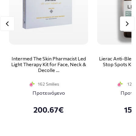
Intermed The Skin Pharmacist Led
Lierac Anti-Blem
Light Therapy Kit for Face, Neck &
Stop Spots Κα
Decolle …
1
162 Smilies
12 S
Προτεινόμενο
Προτε
200.67€
15