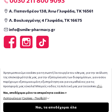
0030 211 800 9093
Α. Παπανδρέου 138, Άνω Γλυφάδα, ΤΚ 16561
Λ. Βουλιαγμένης 4 Γλυφάδα, ΤΚ 16675
info@smile-pharmacy.gr
Χρησιμοποιούμε cookies για τη σωστή λειτουργία του site μας, για την ανάλυση
της επισκεψιμότητάς μας, για την εξατομίκευση των διαφημίσεων, για να σου
παρέχουμε εξατομικευμένη εξυπηρέτηση και για να μαθαίνεις για τις
προσφορές μας εύκολα! Μπορείς να δεις τη πολιτική μας για τα cookies
εδώ
.
Ναι, αποδέχομαι μόνο τα απαραίτητα cookies >
Λεπτομέρειες Cookies - Προβολή
Φίλτρα
Ναι, τα αποδέχομαι όλα
Copyright © 2026
smile-pharmacy.gr