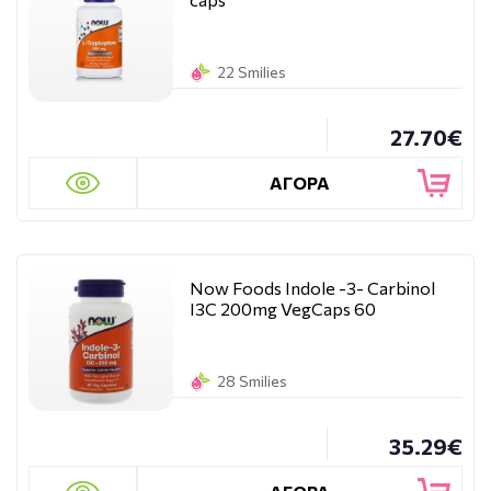
22 Smilies
27.70€
ΑΓΟΡΑ
Now Foods Indole -3- Carbinol
I3C 200mg VegCaps 60
28 Smilies
35.29€