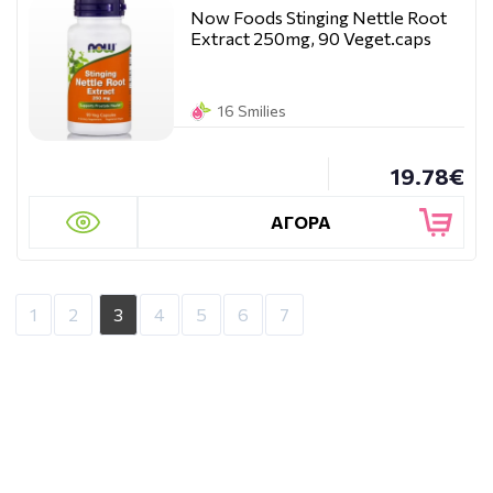
Now Foods Stinging Nettle Root
Extract 250mg, 90 Veget.caps
16 Smilies
19.78€
ΑΓΟΡΑ
1
2
3
4
5
6
7