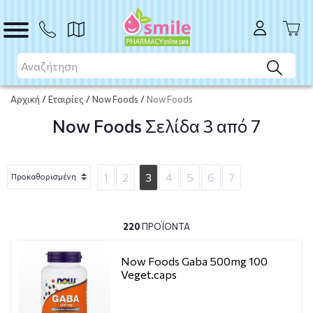
Αρχική
/
Εταιρίες
/
Now Foods
/
Now Foods
Now Foods
Σελίδα 3 από 7
1
2
3
4
5
6
7
220
ΠΡΟΪΌΝΤΑ
Now Foods Gaba 500mg 100
Veget.caps