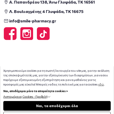
Α. Παπανδρέου 138, Άνω Γλυφάδα, ΤΚ 16561
Λ. Βουλιαγμένης 4 Γλυφάδα, ΤΚ 16675
info@smile-pharmacy.gr
Χρησιμοποιούμε cookies για τη σωστή λειτουργία του site μας, για την ανάλυση
της επισκεψιμότητάς μας, για την εξατομίκευση των διαφημίσεων, για να σου
παρέχουμε εξατομικευμένη εξυπηρέτηση και για να μαθαίνεις για τις
προσφορές μας εύκολα! Μπορείς να δεις τη πολιτική μας για τα cookies
εδώ
.
Ναι, αποδέχομαι μόνο τα απαραίτητα cookies >
Λεπτομέρειες Cookies - Προβολή
Copyright © 2026
smile-pharmacy.gr
Φίλτρα
Ναι, τα αποδέχομαι όλα