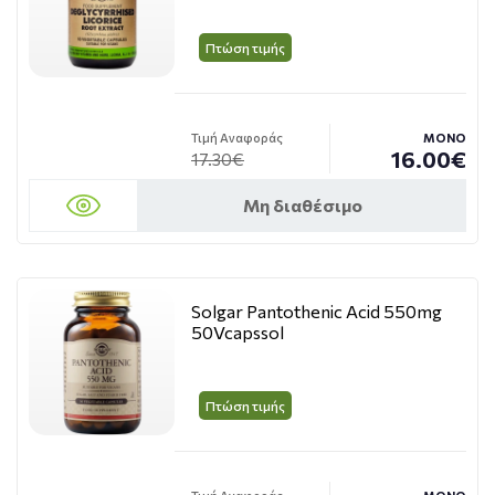
Πτώση τιμής
Τιμή Αναφοράς
ΜΟΝΟ
16.00€
17.30€
Μη διαθέσιμο
Solgar Pantothenic Acid 550mg
50Vcapssol
Πτώση τιμής