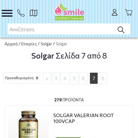
Αρχική
/
Εταιρίες
/
Solgar
/
Solgar
Solgar
Σελίδα 7 από 8
«
3
4
5
6
7
8
279
ΠΡΟΪΌΝΤΑ
SOLGAR VALERIAN ROOT
100VCAP