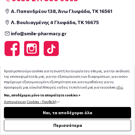
Α. Παπανδρέου 138, Άνω Γλυφάδα, ΤΚ 16561
Λ. Βουλιαγμένης 4 Γλυφάδα, ΤΚ 16675
info@smile-pharmacy.gr
Χρησιμοποιούμε cookies για τη σωστή λειτουργία του site μας, για την ανάλυση
της επισκεψιμότητάς μας, για την εξατομίκευση των διαφημίσεων, για να σου
παρέχουμε εξατομικευμένη εξυπηρέτηση και για να μαθαίνεις για τις
προσφορές μας εύκολα! Μπορείς να δεις τη πολιτική μας για τα cookies
εδώ
.
Ναι, αποδέχομαι μόνο τα απαραίτητα cookies >
Λεπτομέρειες Cookies - Προβολή
Φίλτρα
Ναι, τα αποδέχομαι όλα
Περισσότερα
Copyright © 2026
smile-pharmacy.gr