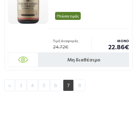
Πτώση τιμής
Τιμή Αναφοράς
ΜΟΝΟ
22.86€
24.72€
Μη διαθέσιμο
«
3
4
5
6
7
8