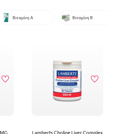
Βιταμίνη Α
Βιταμίνη Β
0MG
Lamberts Choline Liver Complex