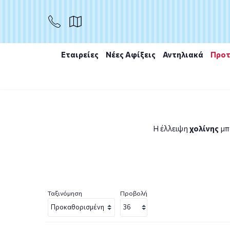
Εταιρείες
Νέες Αφίξεις
Αντηλιακά
Προτ
Αρχική
/
Συμπληρώματα διατροφής
/
Βιταμίνες
/
Χολί
Η έλλειψη
χολίνης
μπο
Ταξινόμηση
Προβολή