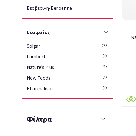
Βερβερίνη-Berberine
Εταιρείες
Na
(2)
Solgar
(1)
Lamberts
(1)
Nature's Plus
(1)
Now Foods
(1)
Pharmalead
Φίλτρα