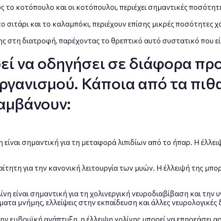
 το κοτόπουλο και οι κοτόπουλοι, περιέχει σημαντικές ποσότητε
 σιτάρι και το καλαμπόκι, περιέχουν επίσης μικρές ποσότητες χο
νης στη διατροφή, παρέχοντας το θρεπτικό αυτό συστατικό που εί
εί να οδηγήσει σε διάφορα πρ
οργανισμού. Κάποια από τα πι
λαμβάνουν:
η είναι σημαντική για τη μεταφορά λιπιδίων από το ήπαρ. Η έλλει
αίτητη για την κανονική λειτουργία των μυών. Η έλλειψή της μπορ
ίνη είναι σημαντική για τη χολινεργική νευροδιαβίβαση και την υ
ματα μνήμης, ελλείψεις στην εκπαίδευση και άλλες νευρολογικές 
την εμβρυϊκή ανάπτυξη, η έλλειψη χολίνης μπορεί να επηρεάσει