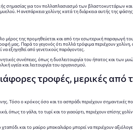
τικής σημασίας για τον πολλαπλασιασμό των βλαστοκυττάρων κα
υ μυελού. Η ανεπάρκεια χολίνης κατά τη διάρκεια αυτής της φάση
γάλο μέρος της προμηθεύεται και από την εσωτερική παραγωγή το
φή μας. Παρά το γεγονός ότι πολλά τρόφιμα περιέχουν χολίνη, ο
 να εξηγηθεί από γενετικούς παράγοντες.
ρνητικές συνέπειες, όπως η δυσλειτουργία του ήπατος και των μυώ
λική υγεία και λειτουργία του οργανισμού.
ιάφορες τροφές, μερικές από τι
λίνης. Τόσο ο κρόκος όσο και το ασπράδι περιέχουν σημαντικές π
ά, όπως το γάλα, το τυρί και το γιαούρτι, περιέχουν επίσης χολί
χταπόδι και το μαύρο μπακαλιάρο μπορεί να περιέχουν αξιόλογε