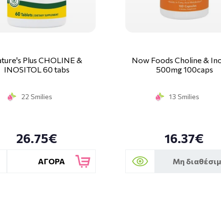
ture's Plus CHOLINE &
Now Foods Choline & Ino
INOSITOL 60 tabs
500mg 100caps
22 Smilies
13 Smilies
26.75€
16.37€
ΑΓΟΡΑ
Μη διαθέσι