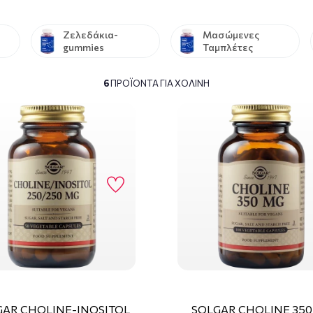
Ζελεδάκια-
Μασώμενες
gummies
Ταμπλέτες
6
ΠΡΟΪΌΝΤΑ ΓΙΑ ΧΟΛΊΝΗ
GAR CHOLINE-INOSITOL
SOLGAR CHOLINE 35