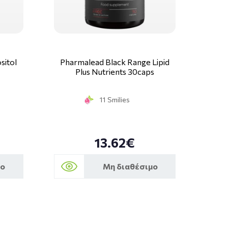
sitol
Pharmalead Black Range Lipid
Plus Nutrients 30caps
11 Smilies
13.62€
μο
Μη διαθέσιμο