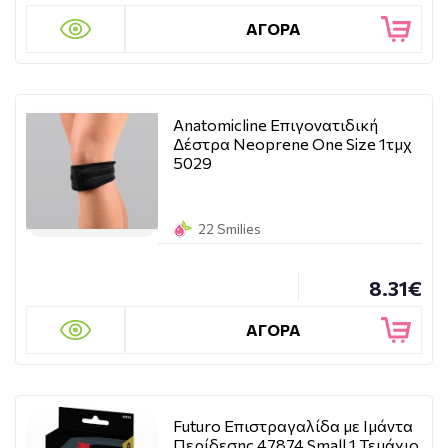
ΑΓΟΡΑ
Anatomicline Επιγονατιδική
Δέστρα Neoprene One Size 1τμχ
5029
22 Smilies
8.31€
ΑΓΟΡΑ
Futuro Επιστραγαλίδα με Ιμάντα
Περίδεσης 47874 Small 1 Τεμάχιο