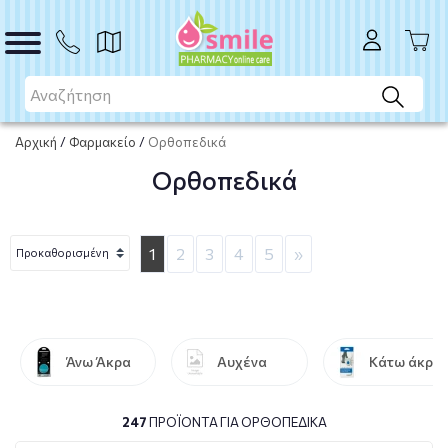
Αρχική
/
Φαρμακείο
/
Ορθοπεδικά
Ορθοπεδικά
1
2
3
4
5
»
Άνω Άκρα
Αυχένα
Κάτω άκρω
247
ΠΡΟΪΌΝΤΑ ΓΙΑ ΟΡΘΟΠΕΔΙΚΆ