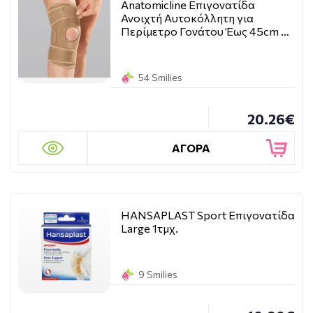
Anatomicline Επιγονατίδα
Ανοιχτή Αυτοκόλλητη για
Περίμετρο Γονάτου Έως 45cm …
54 Smilies
20.26€
ΑΓΟΡΑ
HANSAPLAST Sport Επιγονατίδα
Large 1τμχ.
9 Smilies