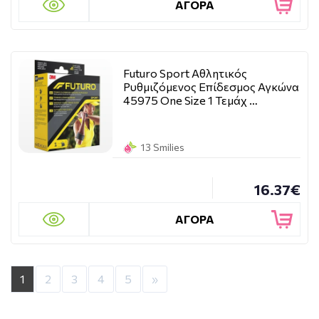
ΑΓΟΡΑ
Futuro Sport Αθλητικός
Ρυθμιζόμενος Επίδεσμος Αγκώνα
45975 One Size 1 Τεμάχ …
13 Smilies
16.37€
ΑΓΟΡΑ
1
2
3
4
5
»