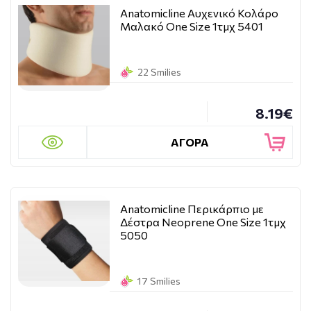
Anatomicline Αυχενικό Κολάρο
Μαλακό One Size 1τμχ 5401
22 Smilies
8.19€
ΑΓΟΡΑ
Anatomicline Περικάρπιο με
Δέστρα Neoprene One Size 1τμχ
5050
17 Smilies