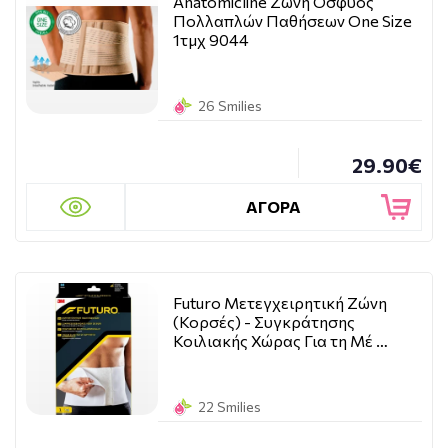
Anatomicline Ζώνη Οσφύος
Πολλαπλών Παθήσεων One Size
1τμχ 9044
26 Smilies
29.90€
ΑΓΟΡΑ
Futuro Μετεγχειρητική Ζώνη
(Κορσές) - Συγκράτησης
Κοιλιακής Χώρας Για τη Μέ …
22 Smilies