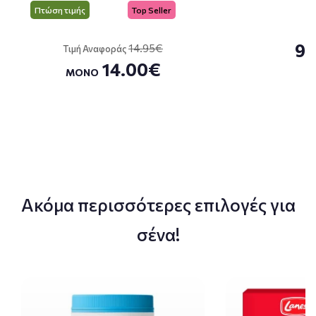
Πτώση τιμής
Top Seller
9.
14.95€
Τιμή Αναφοράς
14.00€
ΜΟΝΟ
Ακόμα περισσότερες επιλογές για
σένα!