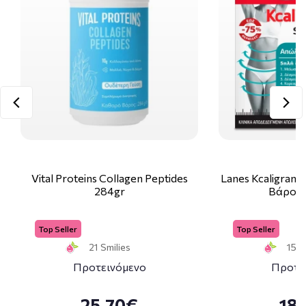
Vital Proteins Collagen Peptides
Lanes Kcaligram
284gr
Βάρους
Top Seller
Top Seller
21 Smilies
15 S
Προτεινόμενο
Προτε
25.70€
18