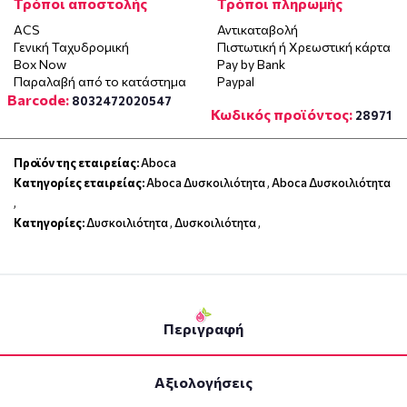
Τρόποι αποστολής
Τρόποι πληρωμής
ACS
Αντικαταβολή
Γενική Ταχυδρομική
Πιστωτική ή Χρεωστική κάρτα
Box Now
Pay by Bank
Παραλαβή από το κατάστημα
Paypal
Barcode:
8032472020547
Κωδικός προϊόντος:
28971
Προϊόν της εταιρείας:
Aboca
Κατηγορίες εταιρείας:
Aboca Δυσκοιλιότητα
,
Aboca Δυσκοιλιότητα
,
Κατηγορίες:
Δυσκοιλιότητα
,
Δυσκοιλιότητα
,
Περιγραφή
Αξιολογήσεις