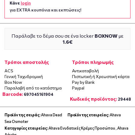
Κάνε
login
για EXTRA κουπόνια και εκπτώσεις!
Παράλαβε το δέμα σου σε ένα locker
BOXNOW
με
1.6€
Τρόποι αποστολής
Τρόποι πληρωμής
ACS
Αντικαταβολή
Γενική Ταχυδρομική
Πιστωτική ή Χρεωστική κάρτα
Box Now
Pay by Bank
Παραλαβή από το κατάστημα
Paypal
Barcode:
697045161904
Κωδικός προϊόντος:
29448
Προϊόν της σειράς:
Ahava Dead
Προϊόν της εταιρείας:
Ahava
Sea Osmoter
Κατηγορίες εταιρείας:
Ahava Ενυδατικές Κρέμες Προσώπου
,
Ahava
Λάμψη