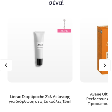
σένα!
Avene Ultra
Lierac Dioptipoche Ζελ Λείανσης
Perfecteur Α
για διόρθωση στις Σακούλες 15ml
Προσώπου μ