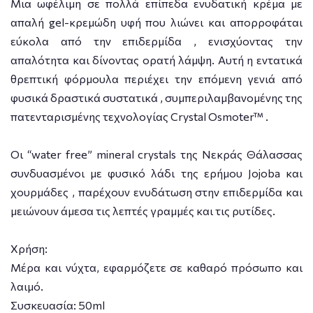
Μια ωφέλιμη σε πολλά επίπεδα ενυδατική κρέμα με
απαλή gel-κρεμώδη υφή που λιώνει και απορροφάται
εύκολα από την επιδερμίδα , ενισχύοντας την
απαλότητα και δίνοντας ορατή λάμψη. Αυτή η εντατικά
θρεπτική φόρμουλα περιέχει την επόμενη γενιά από
φυσικά δραστικά συστατικά , συμπεριλαμβανομένης της
πατενταρισμένης τεχνολογίας Crystal Osmoter™ .
Οι “water free” mineral crystals της Νεκράς Θάλασσας
συνδυασμένοι με φυσικό λάδι της ερήμου Jojoba και
χουρμάδες , παρέχουν ενυδάτωση στην επιδερμίδα και
μειώνουν άμεσα τις λεπτές γραμμές και τις ρυτίδες.
Χρήση:
Μέρα και νύχτα, εφαρμόζετε σε καθαρό πρόσωπο και
λαιμό.
Συσκευασία: 50ml