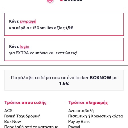
Κάνε
εγγραφή
και κέρδισε 150 smilies αξίας 1,5€
Κάνε
login
για EXTRA κουπόνια και εκπτώσεις!
Παράλαβε το δέμα σου σε ένα locker
BOXNOW
με
1.6€
Τρόποι αποστολής
Τρόποι πληρωμής
ACS
Αντικαταβολή
Γενική Ταχυδρομική
Πιστωτική ή Χρεωστική κάρτα
Box Now
Pay by Bank
Παραλαβή από το κατάστημα
Paypal