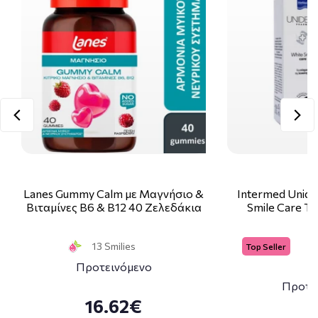
Lanes Gummy Calm με Μαγνήσιο &
Intermed Unide
Βιταμίνες Β6 & Β12 40 Ζελεδάκια
Smile Care T
13 Smilies
Top Seller
Προτεινόμενο
Προτε
16.62€