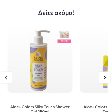
Δείτε ακόμα!
Aloe+ Colors Silky Touch Shower
Aloe+ Colors Re
Gel 250ml
Touc