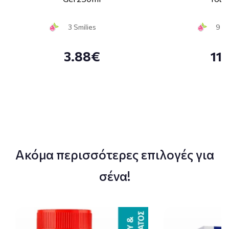
3 Smilies
9 Sm
3.88€
11
Ακόμα περισσότερες επιλογές για
σένα!