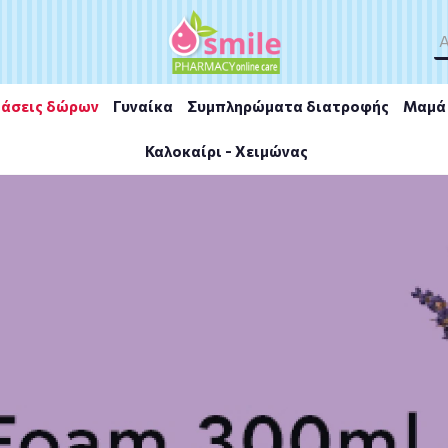
άσεις δώρων
Γυναίκα
Συμπληρώματα διατροφής
Μαμά 
Καλοκαίρι - Χειμώνας
w Face Mask Prickly Pear 2x8ml