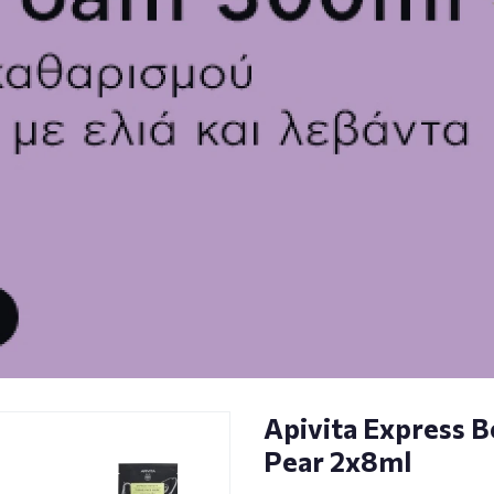
Apivita Express 
Pear 2x8ml