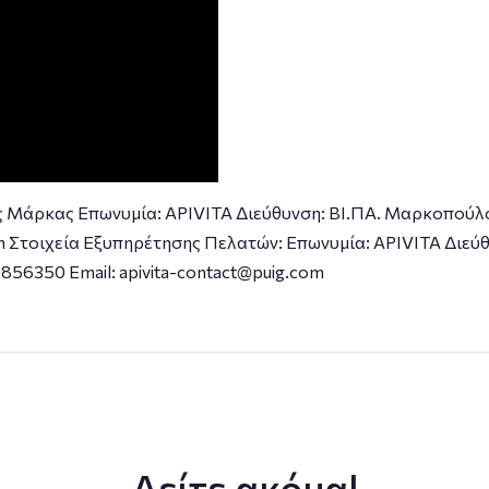
ς Μάρκας Επωνυμία: APIVITA Διεύθυνση: ΒΙ.ΠΑ. Μαρκοπούλ
com Στοιχεία Εξυπηρέτησης Πελατών: Επωνυμία: APIVITA Διε
56350 Email: apivita-contact@puig.com
Δείτε ακόμα!