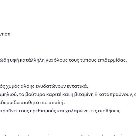
νηση
δη υφή κατάλληλη για όλους τους τύπους επιδερμίδας.
ός χυμός αλόης ενυδατώνουν εντατικά.
μηλιού, το βούτυρο καριτέ και η βιταμίνη Ε καταπραΰνουν,
πιδερμίδα αισθητά πιο απαλή .
πραΰνει τους ερεθισμούς και χαλαρώνει τις αισθήσεις.