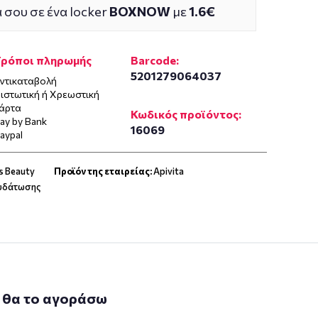
 σου σε ένα locker
BOXNOW
με
1.6€
Τρόποι πληρωμής
Barcode:
5201279064037
ντικαταβολή
ιστωτική ή Χρεωστική
άρτα
Κωδικός προϊόντος:
ay by Bank
16069
aypal
s Beauty
Προϊόν της εταιρείας:
Apivita
νυδάτωσης
 θα το αγοράσω