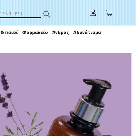
& παιδί
Φαρμακείο
Άνδρας
Αδυνάτισμα