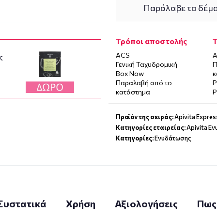
Παράλαβε το δέμα
Τρόποι αποστολής
ACS
Α
ς
Γενική Ταχυδρομική
Π
.
Box Now
κ
Παραλαβή από το
P
κατάστημα
P
Προϊόν της σειράς:
Apivita Expres
Κατηγορίες εταιρείας:
Apivita Ε
Κατηγορίες:
Ενυδάτωσης
Συστατικά
Χρήση
Αξιολογήσεις
Πως