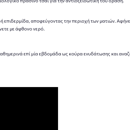
ιολογικό πράσινο τσάι για την αντιοξειδωτική του δράση.
επιδερμίδα, αποφεύγοντας την περιοχή των ματιών. Αφήνετε
νετε με άφθονο νερό.
καθημερινά επί μία εβδομάδα ως κούρα ενυδάτωσης και ανα