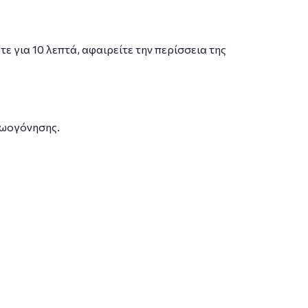
 για 10 λεπτά, αφαιρείτε την περίσσεια της
ζωογόνησης.