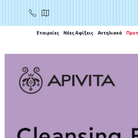
ΑΓΟΡΑ
Εταιρείες
Νέες Αφίξεις
Αντηλιακά
Προτ
Αρχική
/
Εταιρίες
/
Apivita
/
Apivita Express Beauty Ne