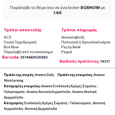
Παράλαβε το δέμα σου σε ένα locker
BOXNOW
με
1.6€
Τρόποι αποστολής
Τρόποι πληρωμής
ACS
Αντικαταβολή
Γενική Ταχυδρομική
Πιστωτική ή Χρεωστική κάρτα
Box Now
Pay by Bank
Παραλαβή από το κατάστημα
Paypal
Barcode:
3574660535983
Κωδικός προϊόντος:
14217
Προϊόν της σειράς:
Aveeno Daily
Προϊόν της εταιρείας:
Aveeno
Moisturising
Κατηγορίες εταιρείας:
Aveeno Ενυδατικές Κρέμες Σώματος -
Γαλακτώματα
,
Aveeno Ατοπική δερματίτιδα
,
Aveeno Ατοπική
Δερματίτιδα
Κατηγορίες:
Ενυδατικές Κρέμες Σώματος - Γαλακτώματα
,
Ατοπική
δερματίτιδα
,
Ατοπική Δερματίτιδα