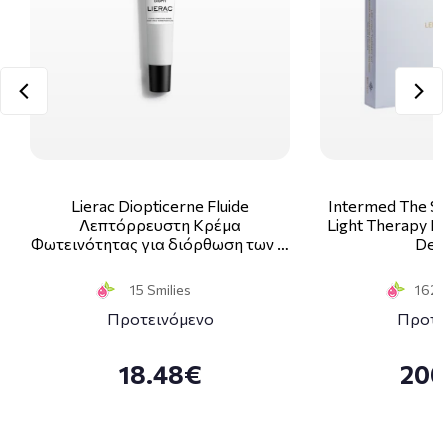
Lierac Diopticerne Fluide
Intermed The Sk
Λεπτόρρευστη Κρέμα
Light Therapy Ki
Φωτεινότητας για διόρθωση των …
Deco
15 Smilies
162 S
Προτεινόμενο
Προτε
18.48€
200