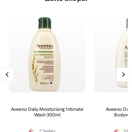
Aveeno Daily Moisturising Intimate
Aveeno Daily
Wash 300ml
Bodywa
7 Smilies
10 S