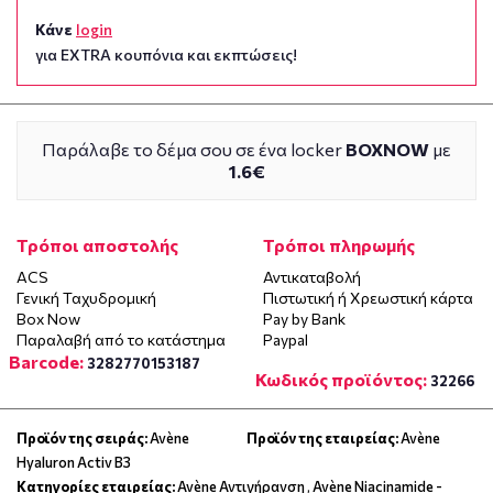
Κάνε
login
για EXTRA κουπόνια και εκπτώσεις!
Παράλαβε το δέμα σου σε ένα locker
BOXNOW
με
1.6€
Τρόποι αποστολής
Τρόποι πληρωμής
ACS
Αντικαταβολή
Γενική Ταχυδρομική
Πιστωτική ή Χρεωστική κάρτα
Box Now
Pay by Bank
Παραλαβή από το κατάστημα
Paypal
Barcode:
3282770153187
Κωδικός προϊόντος:
32266
Προϊόν της σειράς:
Avène
Προϊόν της εταιρείας:
Avène
Hyaluron Activ B3
Κατηγορίες εταιρείας:
Avène Αντιγήρανση
,
Avène Niacinamide -