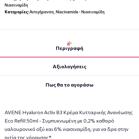
Νιασιναμίδη
Κατηγορίες:
Αντιγήρανση
,
Niacinamide - Νιασιναμίδη
Περιγραφή
Αξιολογήσεις
Πως θα το αγοράσω
AVENE Hyaluron Activ B3 Κρέμα Κυτταρικής Ανανέωσης
Eco Refill 50ml - Συμπυκνωμένη με 0,2% καθαρό
υαλουρονικό οξύ και 6% νιασιναμίδη, για να δρα στην
αιτία της γήρανσης*.