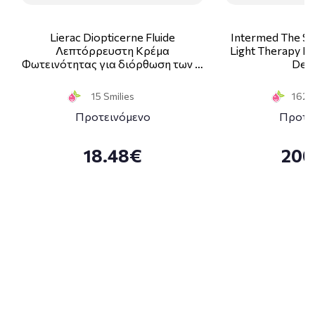
Lierac Diopticerne Fluide
Intermed The Sk
Λεπτόρρευστη Κρέμα
Light Therapy Ki
Φωτεινότητας για διόρθωση των …
Deco
15 Smilies
162 S
Προτεινόμενο
Προτε
18.48€
200