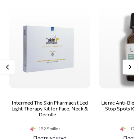
Intermed The Skin Pharmacist Led
Lierac Anti-Blem
Light Therapy Kit for Face, Neck &
Stop Spots Κα
Decolle …
1
162 Smilies
12 S
Προτεινόμενο
Προτε