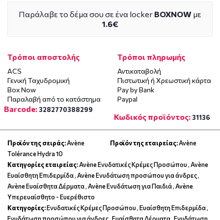
Παράλαβε το δέμα σου σε ένα locker
BOXNOW
με
1.6€
Τρόποι αποστολής
Τρόποι πληρωμής
ACS
Αντικαταβολή
Γενική Ταχυδρομική
Πιστωτική ή Χρεωστική κάρτα
Box Now
Pay by Bank
Παραλαβή από το κατάστημα
Paypal
Barcode:
3282770388299
Κωδικός προϊόντος:
31136
Προϊόν της σειράς:
Avène
Προϊόν της εταιρείας:
Avène
Tolérance Hydra 10
Κατηγορίες εταιρείας:
Avène Ενυδατικές Κρέμες Προσώπου
,
Avène
Ευαίσθητη Επιδερμίδα
,
Avène Ενυδάτωση προσώπου για άνδρες
,
Avène Ευαίσθητα Δέρματα
,
Avène Ενυδάτωση για Παιδιά
,
Avène
Υπερευαίσθητο - Ευερέθιστο
Κατηγορίες:
Ενυδατικές Κρέμες Προσώπου
,
Ευαίσθητη Επιδερμίδα
,
Ενυδάτωση προσώπου για άνδρες
,
Ευαίσθητα Δέρματα
,
Ενυδάτωση