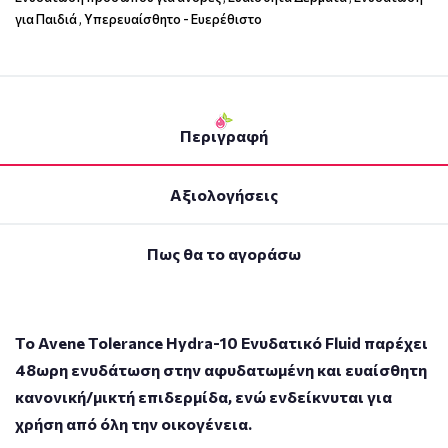
για Παιδιά
,
Υπερευαίσθητο - Ευερέθιστο
Περιγραφή
Αξιολογήσεις
Πως θα το αγοράσω
Το Avene Tolerance Hydra-10 Ενυδατικό Fluid παρέχει
48ωρη ενυδάτωση στην αφυδατωμένη και ευαίσθητη
κανονική/μικτή επιδερμίδα, ενώ ενδείκνυται για
χρήση από όλη την οικογένεια.