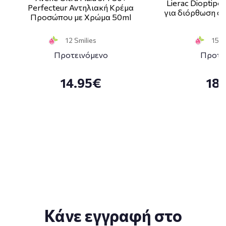
Lierac Dioptipo
Perfecteur Αντηλιακή Κρέμα
για διόρθωση στ
Προσώπου με Χρώμα 50ml
12 Smilies
15 S
Προτεινόμενο
Προτε
14.95€
18
Κάνε εγγραφή στο