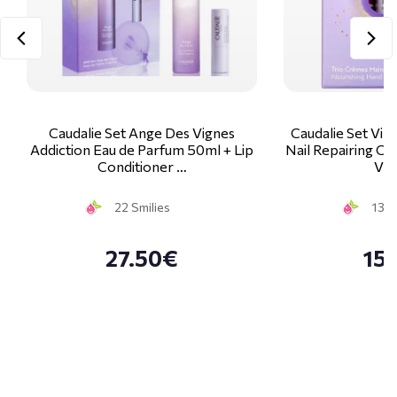
Caudalie Set Ange Des Vignes
Caudalie Set Vin
Addiction Eau de Parfum 50ml + Lip
Nail Repairing Cr
Conditioner …
Vig
22 Smilies
13 S
27.50€
15