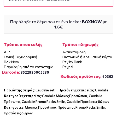
Παράλαβε το δέμα σου σε ένα locker
BOXNOW
με
1.6€
Τρόποι αποστολής
Τρόποι πληρωμής
ACS
Αντικαταβολή
Γενική Ταχυδρομική
Πιστωτική ή Χρεωστική κάρτα
Box Now
Pay by Bank
Παραλαβή από το κατάστημα
Paypal
Barcode:
3522930005230
Κωδικός προϊόντος:
40362
Προϊόν της σειράς:
Caudalie set
Προϊόν της εταιρείας:
Caudalie
Κατηγορίες εταιρείας:
Caudalie Μάσκες Προσώπου
,
Caudalie
Πρόσωπο
,
Caudalie Promo Packs Smile
,
Caudalie Προτάσεις δώρων
Κατηγορίες:
Μάσκες Προσώπου
,
Πρόσωπο
,
Promo Packs Smile
,
Προτάσεις δώρων