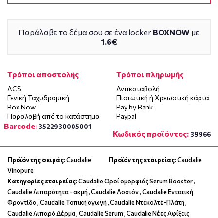
Παράλαβε το δέμα σου σε ένα locker
BOXNOW
με
1.6€
Τρόποι αποστολής
Τρόποι πληρωμής
ACS
Αντικαταβολή
Γενική Ταχυδρομική
Πιστωτική ή Χρεωστική κάρτα
Box Now
Pay by Bank
Παραλαβή από το κατάστημα
Paypal
Barcode:
3522930005001
Κωδικός προϊόντος:
39966
Προϊόν της σειράς:
Caudalie
Προϊόν της εταιρείας:
Caudalie
Vinopure
Κατηγορίες εταιρείας:
Caudalie Οροί ομορφιάς Serum Booster
,
Caudalie Λιπαρότητα - ακμή
,
Caudalie Λοσιόν
,
Caudalie Εντατική
Φροντίδα
,
Caudalie Τοπική αγωγή
,
Caudalie Ντεκολτέ-Πλάτη
,
Caudalie Λιπαρό Δέρμα
,
Caudalie Serum
,
Caudalie Νέες Αφίξεις