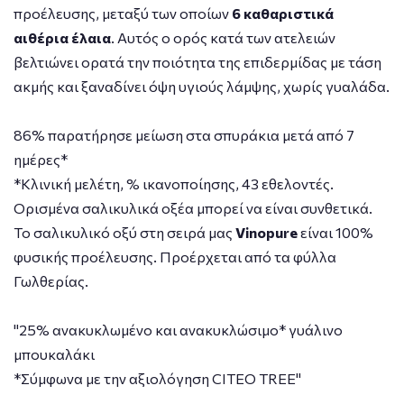
προέλευσης, μεταξύ των οποίων
6 καθαριστικά
αιθέρια έλαια
. Αυτός ο ορός κατά των ατελειών
βελτιώνει ορατά την ποιότητα της επιδερμίδας με τάση
ακμής και ξαναδίνει όψη υγιούς λάμψης, χωρίς γυαλάδα.
86% παρατήρησε μείωση στα σπυράκια μετά από 7
ημέρες*
*Κλινική μελέτη, % ικανοποίησης, 43 εθελοντές.
Ορισμένα σαλικυλικά οξέα μπορεί να είναι συνθετικά.
Το σαλικυλικό οξύ στη σειρά μας
Vinopure
είναι 100%
φυσικής προέλευσης. Προέρχεται από τα φύλλα
Γωλθερίας.
"25% ανακυκλωμένο και ανακυκλώσιμο* γυάλινο
μπουκαλάκι
*Σύμφωνα με την αξιολόγηση CITEO TREE"