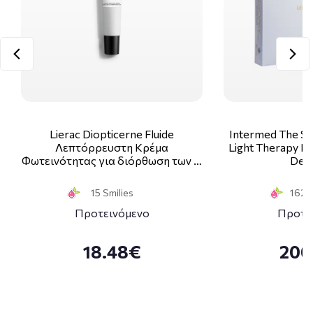
Lierac Diopticerne Fluide
Intermed The Sk
Λεπτόρρευστη Κρέμα
Light Therapy Ki
Φωτεινότητας για διόρθωση των …
Deco
15 Smilies
162 S
Προτεινόμενο
Προτε
18.48€
200