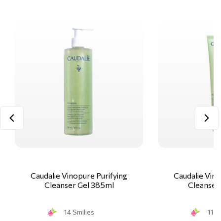
Caudalie Vinopure Purifying
Caudalie Vino
Cleanser Gel 385ml
Cleanser
14 Smilies
11 S