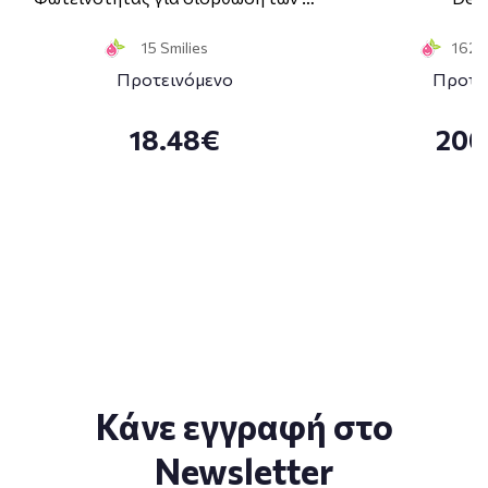
15 Smilies
162 S
Προτεινόμενο
Προτε
18.48€
200
Κάνε εγγραφή στο
Newsletter