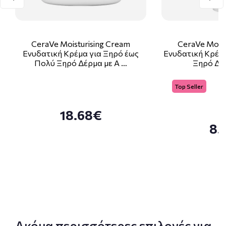
CeraVe Moisturising Cream
CeraVe Moist
Ενυδατική Κρέμα για Ξηρό έως
Ενυδατική Κρέμα
Πολύ Ξηρό Δέρμα με Α …
Ξηρό Δέ
Top Seller
18.68€
8.
Ακόμα περισσότερες επιλογές για