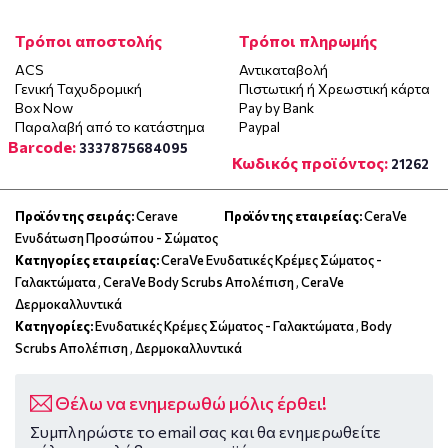
Τρόποι αποστολής
Τρόποι πληρωμής
ACS
Αντικαταβολή
Γενική Ταχυδρομική
Πιστωτική ή Χρεωστική κάρτα
Box Now
Pay by Bank
Παραλαβή από το κατάστημα
Paypal
Barcode:
3337875684095
Κωδικός προϊόντος:
21262
Προϊόν της σειράς:
Cerave
Προϊόν της εταιρείας:
CeraVe
Ενυδάτωση Προσώπου - Σώματος
Κατηγορίες εταιρείας:
CeraVe Ενυδατικές Κρέμες Σώματος -
Γαλακτώματα
,
CeraVe Body Scrubs Απολέπιση
,
CeraVe
Δερμοκαλλυντικά
Κατηγορίες:
Ενυδατικές Κρέμες Σώματος - Γαλακτώματα
,
Body
Scrubs Απολέπιση
,
Δερμοκαλλυντικά
Θέλω να ενημερωθώ μόλις έρθει!
Συμπληρώστε το email σας και θα ενημερωθείτε