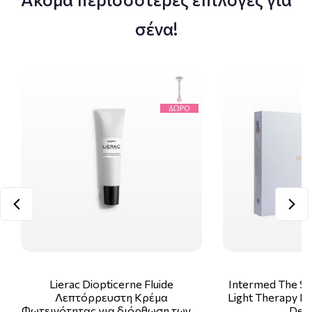
σένα!
Lierac Diopticerne Fluide
Intermed The Sk
Λεπτόρρευστη Κρέμα
Light Therapy Ki
Φωτεινότητας για διόρθωση των …
Deco